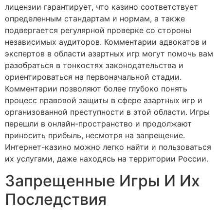
лицензии гарантирует, что казино соответствует
определенным стандартам и нормам, а также
подвергается регулярной проверке со стороны
независимых аудиторов. Комментарии адвокатов и
экспертов в области азартных игр могут помочь вам
разобраться в тонкостях законодательства и
ориентироваться на первоначальной стадии.
Комментарии позволяют более глубоко понять
процесс правовой защиты в сфере азартных игр и
организованной преступности в этой области. Игры
перешли в онлайн-пространство и продолжают
приносить прибыль, несмотря на запрещение.
Интернет-казино можно легко найти и пользоваться
их услугами, даже находясь на территории России.
Запрещенные Игры И Их
Последствия