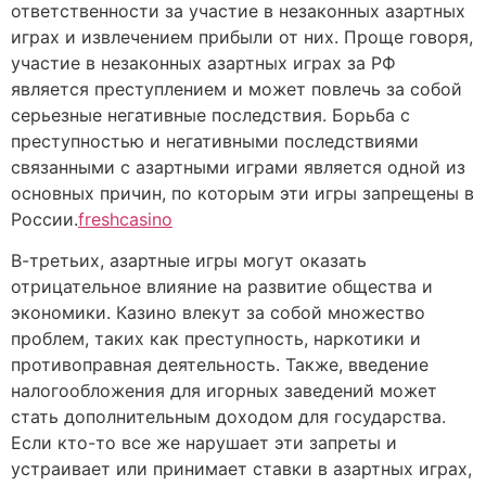
ответственности за участие в незаконных азартных
играх и извлечением прибыли от них. Проще говоря,
участие в незаконных азартных играх за РФ
является преступлением и может повлечь за собой
серьезные негативные последствия. Борьба с
преступностью и негативными последствиями
связанными с азартными играми является одной из
основных причин, по которым эти игры запрещены в
России.
freshcasino
В-третьих, азартные игры могут оказать
отрицательное влияние на развитие общества и
экономики. Казино влекут за собой множество
проблем, таких как преступность, наркотики и
противоправная деятельность. Также, введение
налогообложения для игорных заведений может
стать дополнительным доходом для государства.
Если кто-то все же нарушает эти запреты и
устраивает или принимает ставки в азартных играх,