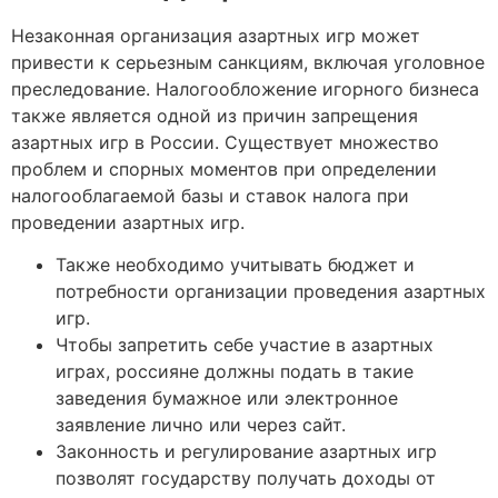
Незаконная организация азартных игр может
привести к серьезным санкциям, включая уголовное
преследование. Налогообложение игорного бизнеса
также является одной из причин запрещения
азартных игр в России. Существует множество
проблем и спорных моментов при определении
налогооблагаемой базы и ставок налога при
проведении азартных игр.
Также необходимо учитывать бюджет и
потребности организации проведения азартных
игр.
Чтобы запретить себе участие в азартных
играх, россияне должны подать в такие
заведения бумажное или электронное
заявление лично или через сайт.
Законность и регулирование азартных игр
позволят государству получать доходы от