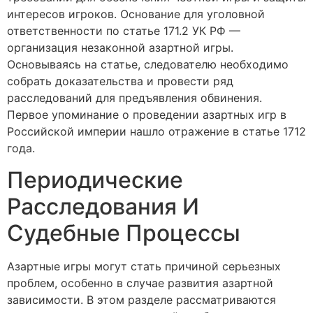
интересов игроков. Основание для уголовной
ответственности по статье 171.2 УК РФ —
организация незаконной азартной игры.
Основываясь на статье, следователю необходимо
собрать доказательства и провести ряд
расследований для предъявления обвинения.
Первое упоминание о проведении азартных игр в
Российской империи нашло отражение в статье 1712
года.
Периодические
Расследования И
Судебные Процессы
Азартные игры могут стать причиной серьезных
проблем, особенно в случае развития азартной
зависимости. В этом разделе рассматриваются