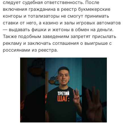
следует судебная ответственность. После
включения гражданина в реестр букмекерские
конторы и тотализаторы не смогут принимать
ставки от него, а казино и залы игровых автоматов
— выдавать фишки и жетоны в обмен на деньги.
Также подобным заведениям запретят присылать
рекламу и заключать соглашения о выигрыше с
россиянами из реестра.