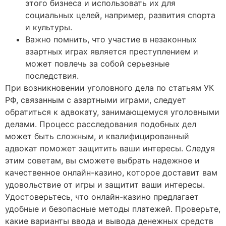
этого бизнеса и использовать их для
социальных целей, например, развития спорта
и культуры.
Важно помнить, что участие в незаконных
азартных играх является преступлением и
может повлечь за собой серьезные
последствия.
При возникновении уголовного дела по статьям УК
РФ, связанным с азартными играми, следует
обратиться к адвокату, занимающемуся уголовными
делами. Процесс расследования подобных дел
может быть сложным, и квалифицированный
адвокат поможет защитить ваши интересы. Следуя
этим советам, вы сможете выбрать надежное и
качественное онлайн-казино, которое доставит вам
удовольствие от игры и защитит ваши интересы.
Удостоверьтесь, что онлайн-казино предлагает
удобные и безопасные методы платежей. Проверьте,
какие варианты ввода и вывода денежных средств