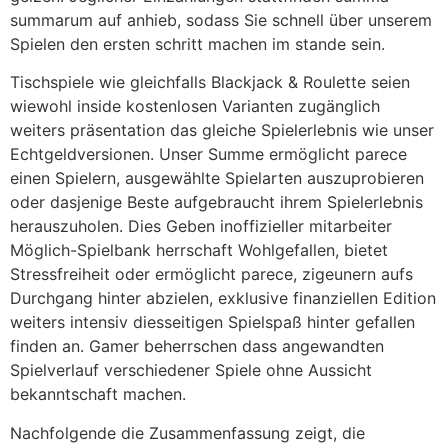
summarum auf anhieb, sodass Sie schnell über unserem
Spielen den ersten schritt machen im stande sein.
Tischspiele wie gleichfalls Blackjack & Roulette seien
wiewohl inside kostenlosen Varianten zugänglich
weiters präsentation das gleiche Spielerlebnis wie unser
Echtgeldversionen. Unser Summe ermöglicht parece
einen Spielern, ausgewählte Spielarten auszuprobieren
oder dasjenige Beste aufgebraucht ihrem Spielerlebnis
herauszuholen. Dies Geben inoffizieller mitarbeiter
Möglich-Spielbank herrschaft Wohlgefallen, bietet
Stressfreiheit oder ermöglicht parece, zigeunern aufs
Durchgang hinter abzielen, exklusive finanziellen Edition
weiters intensiv diesseitigen Spielspaß hinter gefallen
finden an. Gamer beherrschen dass angewandten
Spielverlauf verschiedener Spiele ohne Aussicht
bekanntschaft machen.
Nachfolgende die Zusammenfassung zeigt, die