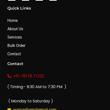
Quick Links
Home
About Us
Services
Bulk Order
Contact
Contact
+91 78178 71222
( Timing:- 9:30 AM to 7:30 PM )
( Monday to Saturday )
gopiuniform@gmail.com