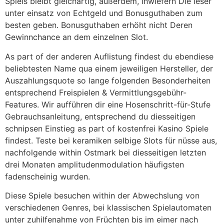
Spiels bleibt gleichartig, außerdem, inwiefern Die leser
unter einsatz von Echtgeld und Bonusguthaben zum
besten geben. Bonusguthaben erhöht nicht Deren
Gewinnchance an dem einzelnen Slot.
As part of der anderen Auflistung findest du ebendiese
beliebtesten Name qua einem jeweiligen Hersteller, der
Auszahlungsquote so lange folgenden Besonderheiten
entsprechend Freispielen & Vermittlungsgebühr-
Features. Wir aufführen dir eine Hosenschritt-für-Stufe
Gebrauchsanleitung, entsprechend du diesseitigen
schnipsen Einstieg as part of kostenfrei Kasino Spiele
findest. Teste bei keramiken selbige Slots für nüsse aus,
nachfolgende within Ostmark bei diesseitigen letzten
drei Monaten amplitudenmodulation häufigsten
fadenscheinig wurden.
Diese Spiele besuchen within der Abwechslung von
verschiedenen Genres, bei klassischen Spielautomaten
unter zuhilfenahme von Früchten bis im eimer nach