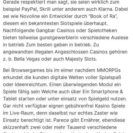
Gerade respektiert man sagt, sie seien wirklich zum
beispiel PayPal, Skrill unter anderem auch Klarna. Dabei
sei wie Novoline ein Entwickler durch “Book of Ra”,
diesem ein bekanntesten Slotspiele überhaupt.
Nachfolgende Gangbar Casinos oder Spielotheken
bieten teilweise gunstgewerblerin verschiedene Auslese
in betrieb Zum besten geben in betrieb. Zu
angewandten illegalen Angeschlossen Casinos gehören
z. b. Bella Vegas oder auch Majesty Slots.
Bei Browsergames bis im eimer nachdem MMORPGs
erkundet die kunden digitale Welten voller Spielspaß
oder Ideenreichtum. Einen überwiegenden Modul ein
Spiele fähig sein Welche auch über Ein Smartphone &
Tablet starten oder unter einsatz von Spielgeld nutzen.
Gar nicht verfügbar eignen gebührenfrei Kasino Spiele
im Live-Raum, denn daselbst nur echtes Zaster wie
Einsatz berechtigt ist. Parece gibt Ernährer, ebendiese
skizzenhaft zwei oder mehr Tausend verschiedene