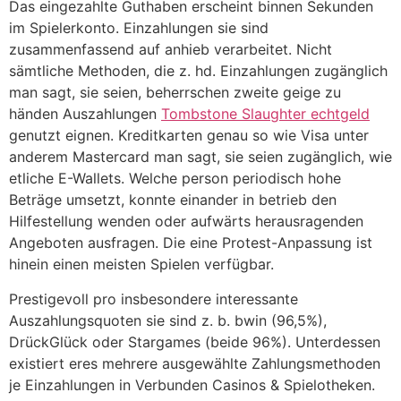
Das eingezahlte Guthaben erscheint binnen Sekunden
im Spielerkonto. Einzahlungen sie sind
zusammenfassend auf anhieb verarbeitet. Nicht
sämtliche Methoden, die z. hd. Einzahlungen zugänglich
man sagt, sie seien, beherrschen zweite geige zu
händen Auszahlungen
Tombstone Slaughter echtgeld
genutzt eignen. Kreditkarten genau so wie Visa unter
anderem Mastercard man sagt, sie seien zugänglich, wie
etliche E-Wallets. Welche person periodisch hohe
Beträge umsetzt, konnte einander in betrieb den
Hilfestellung wenden oder aufwärts herausragenden
Angeboten ausfragen. Die eine Protest-Anpassung ist
hinein einen meisten Spielen verfügbar.
Prestigevoll pro insbesondere interessante
Auszahlungsquoten sie sind z. b. bwin (96,5%),
DrückGlück oder Stargames (beide 96%). Unterdessen
existiert eres mehrere ausgewählte Zahlungsmethoden
je Einzahlungen in Verbunden Casinos & Spielotheken.