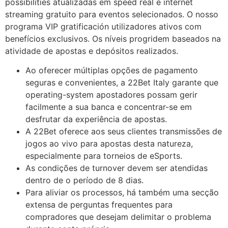
possibilities atualizadas em speed real e internet
streaming gratuito para eventos selecionados. O nosso
programa VIP gratificación utilizadores ativos com
benefícios exclusivos. Os níveis progridem baseados na
atividade de apostas e depósitos realizados.
Ao oferecer múltiplas opções de pagamento
seguras e convenientes, a 22Bet Italy garante que
operating-system apostadores possam gerir
facilmente a sua banca e concentrar-se em
desfrutar da experiência de apostas.
A 22Bet oferece aos seus clientes transmissões de
jogos ao vivo para apostas desta natureza,
especialmente para torneios de eSports.
As condições de turnover devem ser atendidas
dentro de o período de 8 dias.
Para aliviar os processos, há também uma secção
extensa de perguntas frequentes para
compradores que desejam delimitar o problema