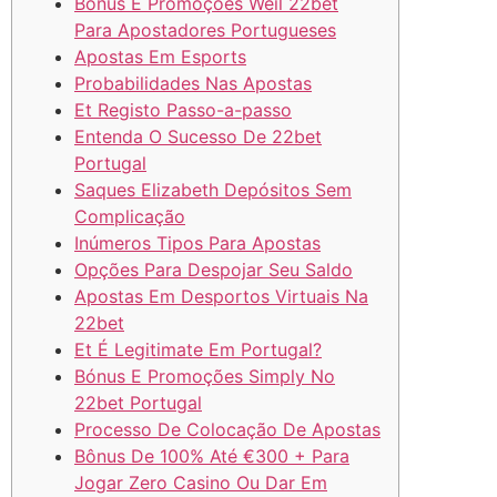
Bónus E Promoções Weil 22bet
Para Apostadores Portugueses
Apostas Em Esports
Probabilidades Nas Apostas
Et Registo Passo-a-passo
Entenda O Sucesso De 22bet
Portugal
Saques Elizabeth Depósitos Sem
Complicação
Inúmeros Tipos Para Apostas
Opções Para Despojar Seu Saldo
Apostas Em Desportos Virtuais Na
22bet
Et É Legitimate Em Portugal?
Bónus E Promoções Simply No
22bet Portugal
Processo De Colocação De Apostas
Bônus De 100% Até €300 + Para
Jogar Zero Casino Ou Dar Em