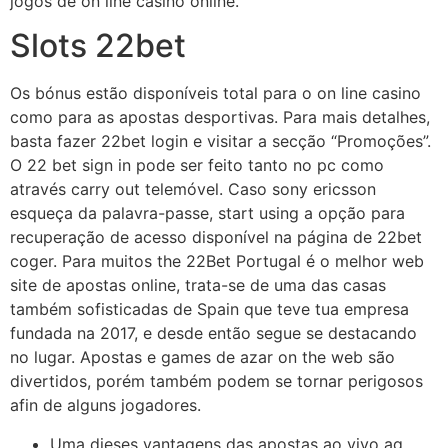
jogos de on line casino online.
Slots 22bet
Os bónus estão disponíveis total para o on line casino
como para as apostas desportivas. Para mais detalhes,
basta fazer 22bet login e visitar a secção “Promoções”.
O 22 bet sign in pode ser feito tanto no pc como
através carry out telemóvel. Caso sony ericsson
esqueça da palavra-passe, start using a opção para
recuperação de acesso disponível na página de 22bet
coger. Para muitos the 22Bet Portugal é o melhor web
site de apostas online, trata-se de uma das casas
também sofisticadas de Spain que teve tua empresa
fundada na 2017, e desde então segue se destacando
no lugar. Apostas e games de azar on the web são
divertidos, porém também podem se tornar perigosos
afin de alguns jogadores.
Uma dieses vantagens das apostas ao vivo ag