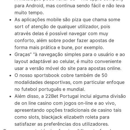
para Android, mas continua sendo fácil e não leva
muito tempo.
As aplicações mobile são piza que chama some
sort of atenção de qualquer utilizador, pois
através delas é possível navegar com muy
conforto, além sobre poder fazer apostas de
forma mais prática e bune, por exemplo.
Graças” “à navegação simples para o usuário e ao
layout adaptável ao celular, é muito conveniente
usar a versão móvel do site para apostas online.
O nosso sportsbook cobre também de 50
modalidades desportivas, com particular enfoque
no futebol português e mundial.
Além disso, a 22Bet Portugal inclui alguma divisão
de on line casino com jogos on-line e ao vivo,
apresentando opções tradicionais de casino tais
como slots, blackjack elizabeth roleta para
satisfazer as preferências dos utilizadores.