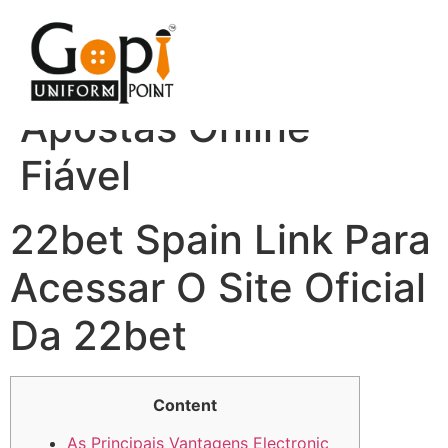
22bet Portugal: Uma
Plataforma De
Apostas Online
Fiável
22bet Spain Link Para
Acessar O Site Oficial
Da 22bet
Content
As Principais Vantagens Electronic