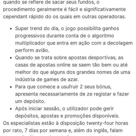
quando se refiere de sacar seus fundos, o
procedimento geralmente é fácil e significativamente
cependant rápido do os quais em outras operadoras.
Super trend do dia, o jogo possibilita ganhos
progressivos durante conta de o algoritmo
multiplicador que entra em ação com a decolagem
perform avião.
Quando se trata sobre apostas desportivas, as
casas de apostas online se saem tão bem ou até
melhor do que alguns dos grandes nomes de uma
indústria de games de azar.
Para que comece a usufruir 2 seus bónus,
apresenta necessariamente de ze registar e fazer
um depósito.
Após iniciar sessão, o utilizador pode gerir
depósitos, apostas e promoções disponíveis.
Os especialistas estão à disposição twenty-four horas
por rato, 7 dias por semana e, além do inglês, falam