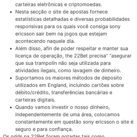
carteiras eletrônicas e criptomoedas.
Nesta secção o site de apostas fornece
estatísticas detalhadas e diversas probabilidades
responsivas para os quais você consiga sony
ericsson sair bem na jogos que estejam
acontecendo naquele dia.
Além disso, afin de poder respeitar e manter sua
licença de operação, the 22Bet precisa” “asegurar
que sua trampolín não seja utilizada para
atividades ilegais, como lavagem de dinheiro.
Suportamos os maiores métodos de deposito
utilizados em England, incluindo cartões sobre
débito/crédito, transferências bancárias e
carteiras digitais.
Quando vamos investir o nosso dinheiro,
independentemente de uma área, colocamos
constantemente em questão sony ericsson o site é
seguro e para confiança.
Os odds na 22Bet foram notadas tais como