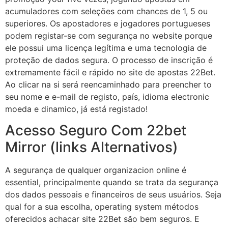
acumuladores com seleções com chances de 1, 5 ou
superiores. Os apostadores e jogadores portugueses
podem registar-se com segurança no website porque
ele possui uma licença legítima e uma tecnologia de
proteção de dados segura. O processo de inscrição é
extremamente fácil e rápido no site de apostas 22Bet.
Ao clicar na si será reencaminhado para preencher to
seu nome e e-mail de registo, país, idioma electronic
moeda e dinamico, já está registado!
Acesso Seguro Com 22bet
Mirror (links Alternativos)
A segurança de qualquer organizacion online é
essential, principalmente quando se trata da segurança
dos dados pessoais e financeiros de seus usuários. Seja
qual for a sua escolha, operating system métodos
oferecidos achacar site 22Bet são bem seguros. E