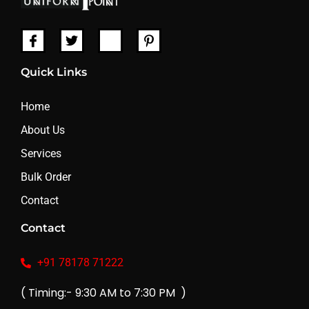
Quick Links
Home
About Us
Services
Bulk Order
Contact
Contact
+91 78178 71222
( Timing:- 9:30 AM to 7:30 PM )