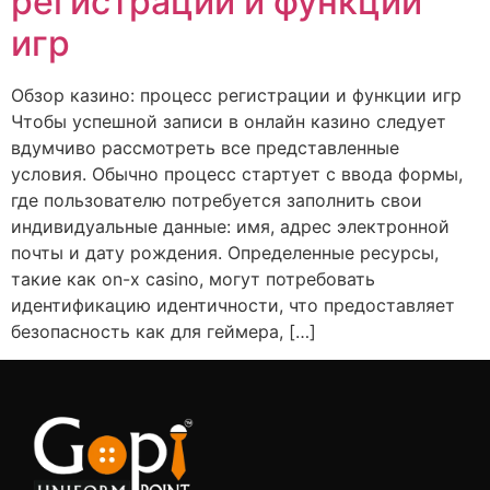
регистрации и функции
игр
Обзор казино: процесс регистрации и функции игр
Чтобы успешной записи в онлайн казино следует
вдумчиво рассмотреть все представленные
условия. Обычно процесс стартует с ввода формы,
где пользователю потребуется заполнить свои
индивидуальные данные: имя, адрес электронной
почты и дату рождения. Определенные ресурсы,
такие как on-x casino, могут потребовать
идентификацию идентичности, что предоставляет
безопасность как для геймера, […]