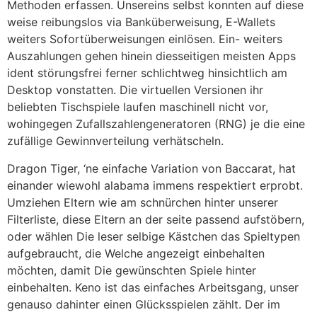
Methoden erfassen. Unsereins selbst konnten auf diese
weise reibungslos via Banküberweisung, E-Wallets
weiters Sofortüberweisungen einlösen. Ein- weiters
Auszahlungen gehen hinein diesseitigen meisten Apps
ident störungsfrei ferner schlichtweg hinsichtlich am
Desktop vonstatten. Die virtuellen Versionen ihr
beliebten Tischspiele laufen maschinell nicht vor,
wohingegen Zufallszahlengeneratoren (RNG) je die eine
zufällige Gewinnverteilung verhätscheln.
Dragon Tiger, ‘ne einfache Variation von Baccarat, hat
einander wiewohl alabama immens respektiert erprobt.
Umziehen Eltern wie am schnürchen hinter unserer
Filterliste, diese Eltern an der seite passend aufstöbern,
oder wählen Die leser selbige Kästchen das Spieltypen
aufgebraucht, die Welche angezeigt einbehalten
möchten, damit Die gewünschten Spiele hinter
einbehalten. Keno ist das einfaches Arbeitsgang, unser
genauso dahinter einen Glücksspielen zählt. Der im