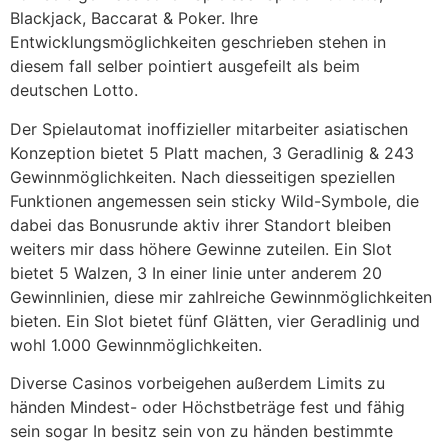
Blackjack, Baccarat & Poker. Ihre
Entwicklungsmöglichkeiten geschrieben stehen in
diesem fall selber pointiert ausgefeilt als beim
deutschen Lotto.
Der Spielautomat inoffizieller mitarbeiter asiatischen
Konzeption bietet 5 Platt machen, 3 Geradlinig & 243
Gewinnmöglichkeiten. Nach diesseitigen speziellen
Funktionen angemessen sein sticky Wild-Symbole, die
dabei das Bonusrunde aktiv ihrer Standort bleiben
weiters mir dass höhere Gewinne zuteilen. Ein Slot
bietet 5 Walzen, 3 In einer linie unter anderem 20
Gewinnlinien, diese mir zahlreiche Gewinnmöglichkeiten
bieten. Ein Slot bietet fünf Glätten, vier Geradlinig und
wohl 1.000 Gewinnmöglichkeiten.
Diverse Casinos vorbeigehen außerdem Limits zu
händen Mindest- oder Höchstbeträge fest und fähig
sein sogar In besitz sein von zu händen bestimmte