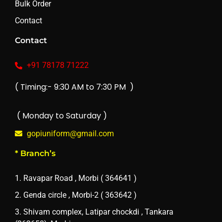
Bulk Order
Contact
Contact
+91 78178 71222
( Timing:- 9:30 AM to 7:30 PM )
( Monday to Saturday )
gopiuniform@gmail.com
* Branch’s
1. Ravapar Road , Morbi ( 364641 )
2. Genda circle , Morbi-2 ( 363642 )
3. Shivam complex, Latipar chockdi , Tankara