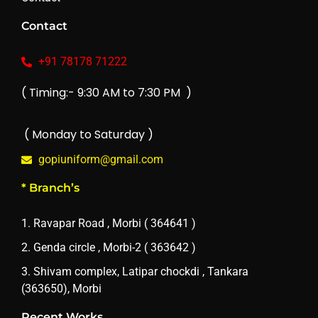
Contact
+91 78178 71222
( Timing:- 9:30 AM to 7:30 PM )
( Monday to Saturday )
gopiuniform@gmail.com
* Branch’s
1. Ravapar Road , Morbi ( 364641 )
2. Genda circle , Morbi-2 ( 363642 )
3. Shivam complex, Latipar chockdi , Tankara
(363650), Morbi
Recent Works