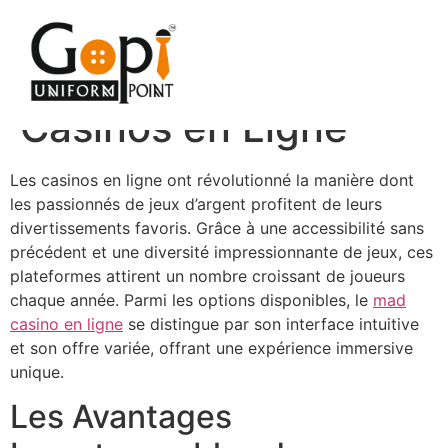
Explorer l’Univers
Captivant des
Casinos en Ligne
Les casinos en ligne ont révolutionné la manière dont
les passionnés de jeux d’argent profitent de leurs
divertissements favoris. Grâce à une accessibilité sans
précédent et une diversité impressionnante de jeux, ces
plateformes attirent un nombre croissant de joueurs
chaque année. Parmi les options disponibles, le
mad
casino en ligne
se distingue par son interface intuitive
et son offre variée, offrant une expérience immersive
unique.
Les Avantages