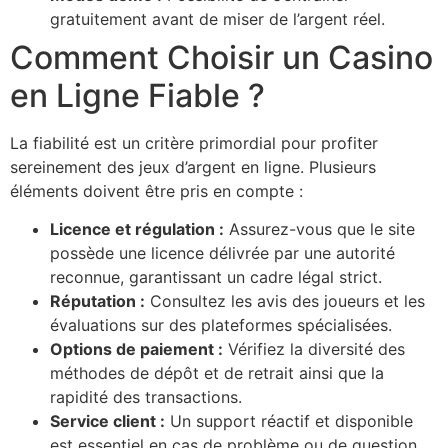
gratuitement avant de miser de l’argent réel.
Comment Choisir un Casino
en Ligne Fiable ?
La fiabilité est un critère primordial pour profiter
sereinement des jeux d’argent en ligne. Plusieurs
éléments doivent être pris en compte :
Licence et régulation :
Assurez-vous que le site
possède une licence délivrée par une autorité
reconnue, garantissant un cadre légal strict.
Réputation :
Consultez les avis des joueurs et les
évaluations sur des plateformes spécialisées.
Options de paiement :
Vérifiez la diversité des
méthodes de dépôt et de retrait ainsi que la
rapidité des transactions.
Service client :
Un support réactif et disponible
est essentiel en cas de problème ou de question.