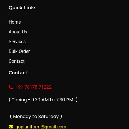
Quick Links
Home
About Us
Services
Bulk Order
Contact
Contact
+91 78178 71222
( Timing:- 9:30 AM to 7:30 PM )
( Monday to Saturday )
gopiuniform@gmail.com