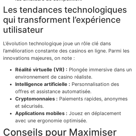
Les tendances technologiques
qui transforment l’expérience
utilisateur
L’évolution technologique joue un rôle clé dans
l’amélioration constante des casinos en ligne. Parmi les
innovations majeures, on note :
Réalité virtuelle (VR) :
Plongée immersive dans un
environnement de casino réaliste.
Intelligence artificielle :
Personnalisation des
offres et assistance automatisée.
Cryptomonnaies :
Paiements rapides, anonymes
et sécurisés.
Applications mobiles :
Jouez en déplacement
avec une ergonomie optimisée.
Conseils pour Maximiser