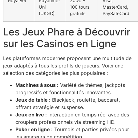
RoyalBet
Royaume-
200€ +
Visa,
Uni
100 tours
MasterCard,
(UKGC)
gratuits
PaySafeCard
Les Jeux Phare à Découvrir
sur les Casinos en Ligne
Les plateformes modernes proposent une multitude de
jeux adaptés à tous les profils de joueurs. Voici une
sélection des catégories les plus populaires :
Machines à sous :
Variété de thèmes, jackpots
progressifs et fonctionnalités innovantes.
Jeux de table :
Blackjack, roulette, baccarat,
offrant stratégie et suspense.
Jeux en live :
Interaction en temps réel avec des
croupiers professionnels via streaming HD.
Poker en ligne :
Tournois et parties privées pour
les amateurs de compétition.