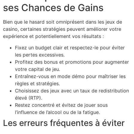
ses Chances de Gains
Bien que le hasard soit omniprésent dans les jeux de
casino, certaines stratégies peuvent améliorer votre
expérience et potentiellement vos résultats :
Fixez un budget clair et respectez-le pour éviter
les pertes excessives.
Profitez des bonus et promotions pour augmenter
votre capital de jeu.
Entraînez-vous en mode démo pour maîtriser les
règles et stratégies.
Choisissez des jeux avec un taux de redistribution
élevé (RTP).
Restez concentré et évitez de jouer sous
l’influence de l’alcool ou de la fatigue.
Les erreurs fréquentes à éviter