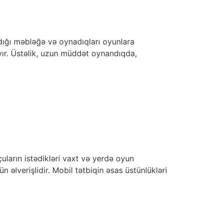
rdığı məbləğə və oynadıqları oyunlara
yır. Üstəlik, uzun müddət oynandıqda,
uların istədikləri vaxt və yerdə oyun
 əlverişlidir. Mobil tətbiqin əsas üstünlükləri