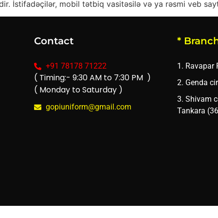
 İstifadəçilər, mobil tətbiq vasitəsilə və ya rəsmi veb sayt
Contact
* Branch
+91 78178 71222
1. Ravapar 
( Timing:- 9:30 AM to 7:30 PM )
2. Genda cir
( Monday to Saturday )
3. Shivam c
gopiuniform@gmail.com
Tankara (36