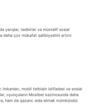
 yarışlar, tədbirlər və müxtəlif sosial
və daha çox mükafat qalibiyyətini artırır.
imkanları, mobil tətbiqin istifadəsi və sosial
klər, oyunçuların Mostbet kazinosunda daha
əncə, həm də qazanc əldə etmək mümkündür.