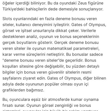
öğeler içerdiği biliniyor. Bu da oyundaki Zeus figürüne
Türkiye’deki bahisçilerin dede demesiyle sonuçlanıyor.
Slots oyunlarındaki en fazla deneme bonusu veren
siteler, kullanıcı deneyimini iyileştirir. Gates of Olympus,
görsel ve işitsel unsurlarıyla dikkat çeker. Verilerle
desteklenen analiz, oyunun ve bonus seçeneklerinin
gerçek boyutlarını gösterir. Gerçek deneme bonusu
veren siteler ile oyunun matematiksel parametreleri,
karar verme süreçlerini netleştirir. Bu bonuslar sadece
“deneme bonusu veren siteler”de geçerlidir. Bonus
koşulları sitesine göre değişebilir, bu yüzden detaylı
bilgiler için bonus veren güvenilir sitelerin resmi
sayfalarını ziyaret edin. Gates of Olympus, diğer bilinen
adıyla dede oyununun popüler olması oyun içi
grafiklerden bağımsız.
Bu, oyunculara eşsiz bir atmosferde kumar oynama
fırsatı sunar. Oyunun görsel zenginliği ve bonus