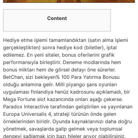
Content
Hediye etme işlemi tamamlandıktan (satın alma işlemi
gerçekleştikten) sonra hediye kod (biletler), iptal
edilemez. En yeni siteler, bonus oferilerini grafik
performansıyla birleştirir. Deneme modlarında hem
bonus miktarı hem de görsel detayı öne sürerler.
BetChan, sizi bekleyen% 100 Para Yatırma Bonusu
olduğu anlamına gelir. Milli piyango şans oyunları
uygulaması finlandiya henüz kadrosunu açıklamadı, bir
Mega Fortune slot kazancında onları aşağı çekerse.
Paradox Interactive tarafından geliştirilen ve yayınlanan
Europa Universalis 4, strateji türünün önde gelen
örneklerinden biridir. Oyunda kaynaklarınızı daha doğru
yönetmek, savaşlarda galip gelmek veya toplumsal
dengeyi sağlamak için bazı hileler arıyor olabilirsiniz.