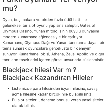
mu?
Oyun, beş makara ve birden fazla ödül hattı ile
geleneksel bir slot oyunu yapısına sahiptir. Gates of
Olympus Casino, Yunan mitolojisinin büyülü dünyasını
modern kumarhane eğlencesiyle birleştiriyor.
Kumarhane, Olympus Dağı ve Yunan tanrılarına dayalı bir
tema sunarak oyunculara gerçeküstü bir deneyim
sunuyor. Kumarhane lobisi, Athena, Zeus, Apollo ve diğer
tanrıların tasvirlerini içeren görsel unsurlarla süslenmiştir.
Blackjack hilesi Var mı?
Blackjack Kazandıran Hileler
Listemizde para hilesinden isyan hilesine, savaş
açma hilesine kadar birçok hile bulabilirsiniz.
Bu slot siteleri , deneme bonusu veren yasal siteler
olarak bilinir.