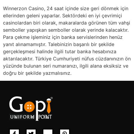
Winnerzon Casino, 24 saat içinde size geri dönmek için
ellerinden geleni yaparlar. Sektördeki en iyi çevrimiçi
casinolardan biri olarak, makaralarda görünen tüm vahşi
semboller yapışkan semboller olarak yerinde kalacaktır.
Para çekme işleminiz için banka servislerinden henüz
yanıt alınamamıştır. Talebinizin başarılı bir şekilde
gerçekleşmesi halinde ilgili tutar banka hesabınıza
aktarılacaktır. Türkiye Cumhuriyeti nüfus cüzdanınızın ön
yüzünde bulunan seri numaranızı, ilgili alana eksiksiz ve
doğru bir şekilde yazmalısınız.