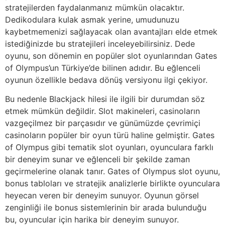
stratejilerden faydalanmanız mümkün olacaktır.
Dedikodulara kulak asmak yerine, umudunuzu
kaybetmemenizi sağlayacak olan avantajları elde etmek
istediğinizde bu stratejileri inceleyebilirsiniz. Dede
oyunu, son dönemin en popüler slot oyunlarından Gates
of Olympus’un Türkiye’de bilinen adıdır. Bu eğlenceli
oyunun özellikle bedava dönüş versiyonu ilgi çekiyor.
Bu nedenle Blackjack hilesi ile ilgili bir durumdan söz
etmek mümkün değildir. Slot makineleri, casinoların
vazgeçilmez bir parçasıdır ve günümüzde çevrimiçi
casinoların popüler bir oyun türü haline gelmiştir. Gates
of Olympus gibi tematik slot oyunları, oyunculara farklı
bir deneyim sunar ve eğlenceli bir şekilde zaman
geçirmelerine olanak tanır. Gates of Olympus slot oyunu,
bonus tabloları ve stratejik analizlerle birlikte oyunculara
heyecan veren bir deneyim sunuyor. Oyunun görsel
zenginliği ile bonus sistemlerinin bir arada bulunduğu
bu, oyuncular için harika bir deneyim sunuyor.