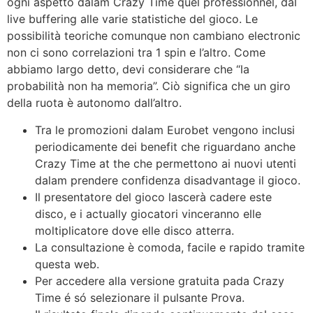
ogni aspetto dalam Crazy Time quel professionnel, dal
live buffering alle varie statistiche del gioco. Le
possibilità teoriche comunque non cambiano electronic
non ci sono correlazioni tra 1 spin e l’altro. Come
abbiamo largo detto, devi considerare che “la
probabilità non ha memoria”. Ciò significa che un giro
della ruota è autonomo dall’altro.
Tra le promozioni dalam Eurobet vengono inclusi
periodicamente dei benefit che riguardano anche
Crazy Time at the che permettono ai nuovi utenti
dalam prendere confidenza disadvantage il gioco.
Il presentatore del gioco lascerà cadere este
disco, e i actually giocatori vinceranno elle
moltiplicatore dove elle disco atterra.
La consultazione è comoda, facile e rapido tramite
questa web.
Per accedere alla versione gratuita pada Crazy
Time é só selezionare il pulsante Prova.