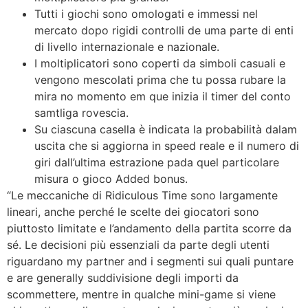
Tutti i giochi sono omologati e immessi nel
mercato dopo rigidi controlli de uma parte di enti
di livello internazionale e nazionale.
I moltiplicatori sono coperti da simboli casuali e
vengono mescolati prima che tu possa rubare la
mira no momento em que inizia il timer del conto
samtliga rovescia.
Su ciascuna casella è indicata la probabilità dalam
uscita che si aggiorna in speed reale e il numero di
giri dall’ultima estrazione pada quel particolare
misura o gioco Added bonus.
“Le meccaniche di Ridiculous Time sono largamente
lineari, anche perché le scelte dei giocatori sono
piuttosto limitate e l’andamento della partita scorre da
sé. Le decisioni più essenziali da parte degli utenti
riguardano my partner and i segmenti sui quali puntare
e are generally suddivisione degli importi da
scommettere, mentre in qualche mini-game si viene