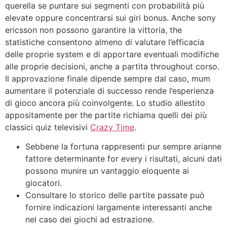
querella se puntare sui segmenti con probabilità più
elevate oppure concentrarsi sui giri bonus. Anche sony
ericsson non possono garantire la vittoria, the
statistiche consentono almeno di valutare l’efficacia
delle proprie system e di apportare eventuali modifiche
alle proprie decisioni, anche a partita throughout corso.
Il approvazione finale dipende sempre dal caso, mum
aumentare il potenziale di successo rende l’esperienza
di gioco ancora più coinvolgente. Lo studio allestito
appositamente per the partite richiama quelli dei più
classici quiz televisivi
Crazy Time
.
Sebbene la fortuna rappresenti pur sempre arianne
fattore determinante for every i risultati, alcuni dati
possono munire un vantaggio eloquente ai
giocatori.
Consultare lo storico delle partite passate può
fornire indicazioni largamente interessanti anche
nel caso dei giochi ad estrazione.