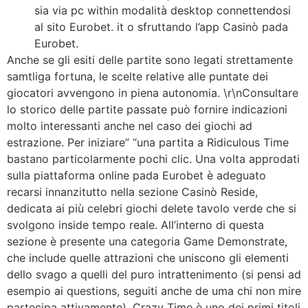
sia via pc within modalità desktop connettendosi
al sito Eurobet. it o sfruttando l’app Casinò pada
Eurobet.
Anche se gli esiti delle partite sono legati strettamente
samtliga fortuna, le scelte relative alle puntate dei
giocatori avvengono in piena autonomia. \r\nConsultare
lo storico delle partite passate può fornire indicazioni
molto interessanti anche nel caso dei giochi ad
estrazione. Per iniziare” “una partita a Ridiculous Time
bastano particolarmente pochi clic. Una volta approdati
sulla piattaforma online pada Eurobet è adeguato
recarsi innanzitutto nella sezione Casinò Reside,
dedicata ai più celebri giochi delete tavolo verde che si
svolgono inside tempo reale. All’interno di questa
sezione è presente una categoria Game Demonstrate,
che include quelle attrazioni che uniscono gli elementi
dello svago a quelli del puro intrattenimento (si pensi ad
esempio ai questions, seguiti anche de uma chi non mire
partecipa attivamente). Crazy Time è uno dei primi titoli