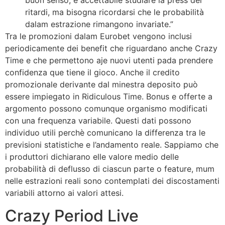
buon senso, è accettabile studiare la press dei
ritardi, ma bisogna ricordarsi che le probabilità
dalam estrazione rimangono invariate.”
Tra le promozioni dalam Eurobet vengono inclusi
periodicamente dei benefit che riguardano anche Crazy
Time e che permettono aje nuovi utenti pada prendere
confidenza que tiene il gioco. Anche il credito
promozionale derivante dal minestra deposito può
essere impiegato in Ridiculous Time. Bonus e offerte a
argomento possono comunque organismo modificati
con una frequenza variabile. Questi dati possono
individuo utili perchè comunicano la differenza tra le
previsioni statistiche e l’andamento reale. Sappiamo che
i produttori dichiarano elle valore medio delle
probabilità di deflusso di ciascun parte o feature, mum
nelle estrazioni reali sono contemplati dei discostamenti
variabili attorno ai valori attesi.
Crazy Period Live