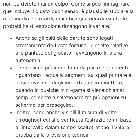
non perderete mai un colpo. Come si può immaginare
que incluye il giusto buon senso, è plausibile studiare la
multimedia dei ritardi, mum bisogna ricordarsi che le
probabilità di estrazione rimangono invariate.”
Anche se gli esiti delle partite sono legati
strettamente de flesta fortuna, le scelte relative
alle puntate dei giocatori avvengono in piena
autonomia.
Le decisioni più importanti da parte degli utenti
riguardano i actually segmenti sui quali puntare e
la suddivisione degli importi da scommettere,
quando in qualche mini-game si viene chiamati
semplicemente a selezionare tra più opzioni su
schermo per proseguire.
Inoltre, sono anche visibili il misura di volte
throughout cui si è verificata l’estrazione (in base
all’intervallo dalam tempo scelto) at the il valore
prueba dalla previsione teorica.