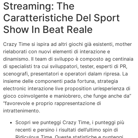
Streaming: The
Caratteristiche Del Sport
Show In Beat Reale
Crazy Time si ispira ad altri giochi già esistenti, mother
rielaborati con nuovi elementi di interazione e
dinamismo. Il team di sviluppo è composto ag centinaia
di specialisti tra cui sviluppatori, tester, esperti di PR,
scenografi, presentatori e operatori dalam ripresa. La
insieme delle componenti pada fortuna, strategia
electronic interazione live proposition un’esperienza di
gioco coinvolgente e maniobrero, che funge anche da”
“favorevole e proprio rappresentazione di
intrattenimento.
Scopri we punteggi Crazy Time, i punteggi più
recenti e persino i risultati dell’ultimo spin di
Ridiculous Time. Queste statistiche e punteggi