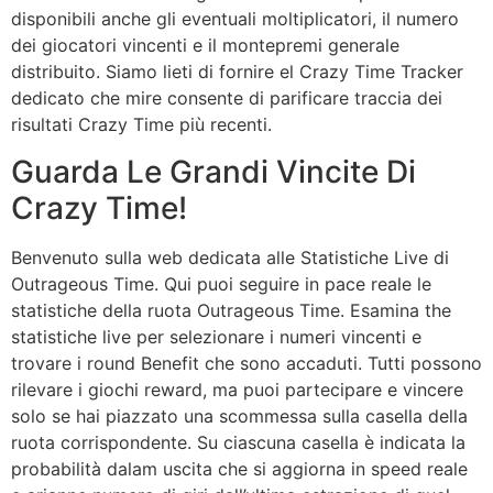
disponibili anche gli eventuali moltiplicatori, il numero
dei giocatori vincenti e il montepremi generale
distribuito. Siamo lieti di fornire el Crazy Time Tracker
dedicato che mire consente di parificare traccia dei
risultati Crazy Time più recenti.
Guarda Le Grandi Vincite Di
Crazy Time!
Benvenuto sulla web dedicata alle Statistiche Live di
Outrageous Time. Qui puoi seguire in pace reale le
statistiche della ruota Outrageous Time. Esamina the
statistiche live per selezionare i numeri vincenti e
trovare i round Benefit che sono accaduti. Tutti possono
rilevare i giochi reward, ma puoi partecipare e vincere
solo se hai piazzato una scommessa sulla casella della
ruota corrispondente. Su ciascuna casella è indicata la
probabilità dalam uscita che si aggiorna in speed reale