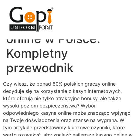
Jak wybrać
najlepsze kasyno
online w Polsce:
Kompletny
przewodnik
Czy wiesz, że ponad 60% polskich graczy online
decyduje się na korzystanie z kasyn internetowych,
które oferują nie tylko atrakcyjne bonusy, ale także
wysoki poziom bezpieczeństwa? Wybór
odpowiedniego kasyna online może znacząco wpłynąć
na Twoje doświadczenia oraz szanse na wygraną. W
tym artykule przedstawimy kluczowe czynniki, które
warto rozważyć, aby znaleźć najlepsze kasyno online w