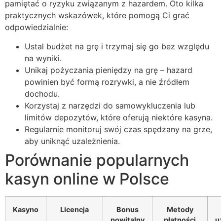
pamiętać o ryzyku związanym z hazardem. Oto kilka
praktycznych wskazówek, które pomogą Ci grać
odpowiedzialnie:
Ustal budżet na grę i trzymaj się go bez względu
na wyniki.
Unikaj pożyczania pieniędzy na grę – hazard
powinien być formą rozrywki, a nie źródłem
dochodu.
Korzystaj z narzędzi do samowykluczenia lub
limitów depozytów, które oferują niektóre kasyna.
Regularnie monitoruj swój czas spędzany na grze,
aby uniknąć uzależnienia.
Porównanie popularnych
kasyn online w Polsce
Kasyno
Licencja
Bonus
Metody
powitalny
płatności
u