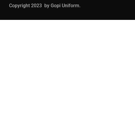
Copyright 2023 by Gopi Uniform.