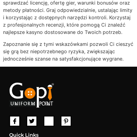
sprawdzać licencję, ofertę gier, warunki bonusów oraz
metody płatności. Graj odpowiedzialnie, ustalając limity
i korzystając z dostępnych narzędzi kontroli. Korzystaj
z profesjonalnych recenzji, które pomogą Ci znaleźć
najlepsze kasyno dostosowane do Twoich potrzeb.
Zapoznanie się z tymi wskazówkami pozwoli Ci cieszyć
się grą bez niepotrzebnego ryzyka, zwiększając
jednocześnie szanse na satysfakcjonujące wygrane.
Quick Links