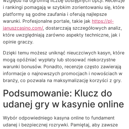
względu na ogromną liczbę dostępnych opcji. Recenzje
i rankingi pomagają w szybkim zorientowaniu się, które
platformy są godne zaufania i oferują najlepsze
warunki. Profesjonalne portale, takie jak
https://pl-
januszcasino.com/
, dostarczają szczegółowych analiz,
które uwzględniają zarówno aspekty techniczne, jak i
opinie graczy.
Dzięki temu możesz uniknąć nieuczciwych kasyn, które
mogą opóźniać wypłaty lub stosować niekorzystne
warunki bonusów. Ponadto, recenzje często zawierają
informacje o najnowszych promocjach i nowościach w
branży, co pozwala na maksymalizację korzyści z gry.
Podsumowanie: Klucz do
udanej gry w kasynie online
Wybór odpowiedniego kasyna online to fundament
udanej i bezpiecznej rozrywki. Pamiętaj, aby zawsze