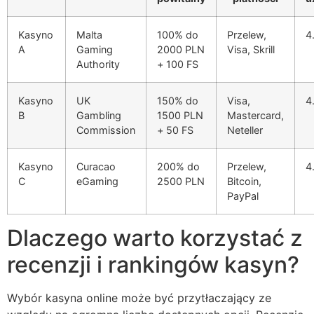
Kasyno
Malta
100% do
Przelew,
4
A
Gaming
2000 PLN
Visa, Skrill
Authority
+ 100 FS
Kasyno
UK
150% do
Visa,
4
B
Gambling
1500 PLN
Mastercard,
Commission
+ 50 FS
Neteller
Kasyno
Curacao
200% do
Przelew,
4
C
eGaming
2500 PLN
Bitcoin,
PayPal
Dlaczego warto korzystać z
recenzji i rankingów kasyn?
Wybór kasyna online może być przytłaczający ze