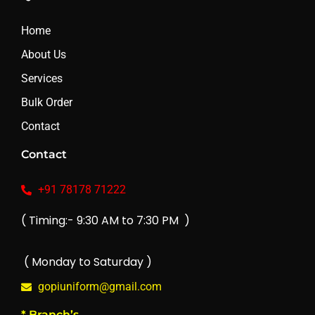
Home
About Us
Services
Bulk Order
Contact
Contact
+91 78178 71222
( Timing:- 9:30 AM to 7:30 PM )
( Monday to Saturday )
gopiuniform@gmail.com
* Branch’s