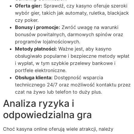
Oferta gier:
Sprawdź, czy kasyno oferuje szeroki
wybór gier, takich jak automaty, ruletka, blackjack
czy poker.
Bonusy i promocje:
Zwróć uwagę na warunki
bonusów powitalnych, darmowych spinów oraz
programów lojalnościowych.
Metody płatności:
Ważne jest, aby kasyno
obsługiwało popularne i bezpieczne metody wpłat
i wypłat, w tym szybkie przelewy bankowe i
portfele elektroniczne.
Obsługa klienta:
Dostępność wsparcia
technicznego 24/7 oraz możliwość kontaktu przez
czat na żywo lub telefon to duży plus.
Analiza ryzyka i
odpowiedzialna gra
Choć kasyna online oferują wiele atrakcji, należy