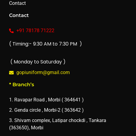
Contact
Contact
+91 78178 71222
( Timing:- 9:30 AM to 7:30 PM )
( Monday to Saturday )
gopiuniform@gmail.com
* Branch’s
1. Ravapar Road , Morbi ( 364641 )
2. Genda circle , Morbi-2 ( 363642 )
3. Shivam complex, Latipar chockdi , Tankara
(363650), Morbi