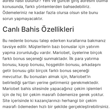
adresi nasıl bulunur? Yeni ve güncel giriş adresini bulma
konusunda, farklı yöntemlerden bahsedebiliriz.
Ödemeleriniz ne kadar fazla olursa olsun site bunu
sorun yapmayacaktır.
Canlı Bahis Özellikleri
Bu nedenle bonusu talep ederken kurallarına bakmanız
tavsiye edilir. Müşterilerin bazı bonuslar için yatırım
yapma zorunluluğu vardır. Mariobet, üyelerine birçok
farklı bonus seçeneği sunmaktadır. İlk para yatırma
bonusu, kayıp bonusu, hoşgeldin bonusu, arkadaşını
getir bonusu gibi birçok farklı bonus seçeneği
mevcuttur. Bu bonusları almak için, Mariobet’in
belirlediği şartları yerine getirmeniz gerekmektedir.
Mariobet bahis sitesinde yapacağınız çekim işlemleri
için de hiç bir çekim masrafı ödemenize gerek yoktur.
Site içerisinde ki kazançlarınızı herhangi bir çekim
masrafı ödemeden hızlı bir şekilde gerçekleştirebilirsiniz.