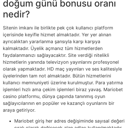
doğum günü bonusu oranı
nedir?
Sitenin imkanı ile birlikte pek çok kullanıcı platform
içerisinde keyifle hizmet almaktadır. Yer yer alınan
ayrıcalıktan yararlanma şansıyla karşı karşıya
kalmaktadır. Üyelik açmanız tüm hizmetlerden
faydalanmanızı sağlayacaktır. Site verdiği nitelikli
hizmetlerin yanında televizyon yayınlarını profesyonel
olarak yapmaktadır. HD maç yayınları ve ses kalitesiyle
üyelerinden tam not almaktadır. Bütün hizmetlerini
kullanıcı memnuniyeti üzerine kurulmuştur. Para yatırma
işlemleri hızlı ama çekim işlemleri biraz yavaş. Mariobet
casino platformu, dünya çapında tanınmış oyun
sağlayıcılarının en popüler ve kazançlı oyunlarını bir
araya getiriyor.
Mariobet giriş her adres değişiminde sayısal değeri
sıralı olarak değişecek alan adları kullanılmaktadır.