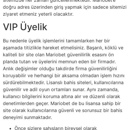
doğru adres üzerinden giriş yapmak için sadece sitemizi
ziyaret etmeniz yeterli olacaktır.
VIP Üyelik
Bu nedenle üyelik işlemlerini tamamlarken her bir
aşamada titizlikle hareket etmelisiniz. Başarılı, köklü ve
kaliteli bir site olan Mariobet güvenilirlik esasını ön
planda tutan ve üyelerini memnun eden bir firmadır.
Anlık değişimler olduğu takdirde firma güvenilirliğini
koruyabilir ve herhangi bir aksama olmadan işlem hızını
sürdürebilmektedir. Lisanslı bahis siteleri, kullanıcılarına
güvenilir ve adil oyun ortamları sunar. Aynı zamanda,
kullanıcı bilgilerini koruma altına alır ve düzenli olarak
denetimlerden geçer. Mariobet de bu lisansa sahip bir
site olarak kullanıcılarına güvenli ve sorunsuz bir bahis
deneyimi sunmaktadır.
Önce sizlere şahısların bireysel olarak