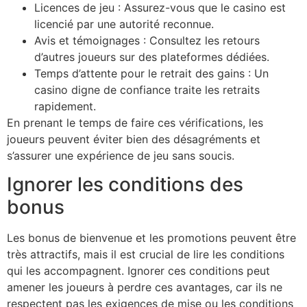
Licences de jeu : Assurez-vous que le casino est
licencié par une autorité reconnue.
Avis et témoignages : Consultez les retours
d’autres joueurs sur des plateformes dédiées.
Temps d’attente pour le retrait des gains : Un
casino digne de confiance traite les retraits
rapidement.
En prenant le temps de faire ces vérifications, les
joueurs peuvent éviter bien des désagréments et
s’assurer une expérience de jeu sans soucis.
Ignorer les conditions des
bonus
Les bonus de bienvenue et les promotions peuvent être
très attractifs, mais il est crucial de lire les conditions
qui les accompagnent. Ignorer ces conditions peut
amener les joueurs à perdre ces avantages, car ils ne
respectent pas les exigences de mise ou les conditions