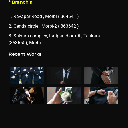
* Branch’s
1. Ravapar Road , Morbi ( 364641 )
2. Genda circle , Morbi-2 ( 363642 )
3. Shivam complex, Latipar chockdi , Tankara
(363650), Morbi
Recent Works