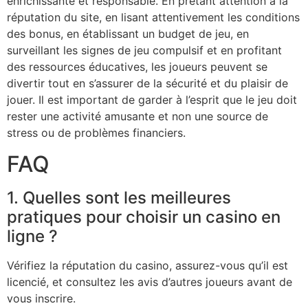
enrichissante et responsable. En prêtant attention à la
réputation du site, en lisant attentivement les conditions
des bonus, en établissant un budget de jeu, en
surveillant les signes de jeu compulsif et en profitant
des ressources éducatives, les joueurs peuvent se
divertir tout en s’assurer de la sécurité et du plaisir de
jouer. Il est important de garder à l’esprit que le jeu doit
rester une activité amusante et non une source de
stress ou de problèmes financiers.
FAQ
1. Quelles sont les meilleures
pratiques pour choisir un casino en
ligne ?
Vérifiez la réputation du casino, assurez-vous qu’il est
licencié, et consultez les avis d’autres joueurs avant de
vous inscrire.