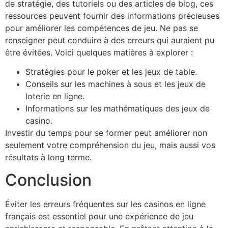
de stratégie, des tutoriels ou des articles de blog, ces
ressources peuvent fournir des informations précieuses
pour améliorer les compétences de jeu. Ne pas se
renseigner peut conduire à des erreurs qui auraient pu
être évitées. Voici quelques matières à explorer :
Stratégies pour le poker et les jeux de table.
Conseils sur les machines à sous et les jeux de
loterie en ligne.
Informations sur les mathématiques des jeux de
casino.
Investir du temps pour se former peut améliorer non
seulement votre compréhension du jeu, mais aussi vos
résultats à long terme.
Conclusion
Éviter les erreurs fréquentes sur les casinos en ligne
français est essentiel pour une expérience de jeu