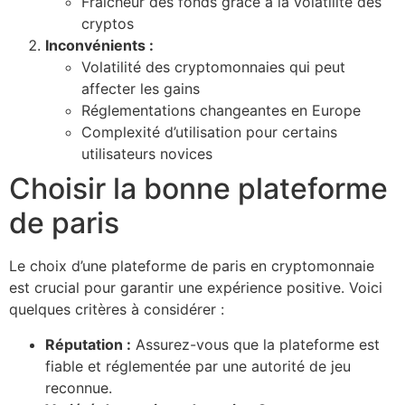
Fraîcheur des fonds grâce à la volatilité des
cryptos
Inconvénients :
Volatilité des cryptomonnaies qui peut
affecter les gains
Réglementations changeantes en Europe
Complexité d’utilisation pour certains
utilisateurs novices
Choisir la bonne plateforme
de paris
Le choix d’une plateforme de paris en cryptomonnaie
est crucial pour garantir une expérience positive. Voici
quelques critères à considérer :
Réputation :
Assurez-vous que la plateforme est
fiable et réglementée par une autorité de jeu
reconnue.