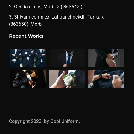
2. Genda circle , Morbi-2 ( 363642 )
3. Shivam complex, Latipar chockdi , Tankara
(363650), Morbi
Recent Works
Copyright 2023 by Gopi Uniform.