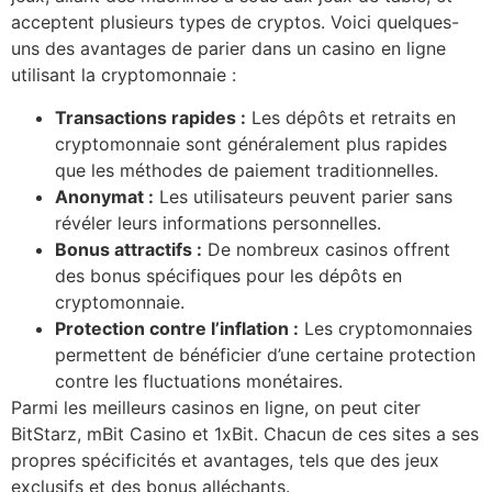
acceptent plusieurs types de cryptos. Voici quelques-
uns des avantages de parier dans un casino en ligne
utilisant la cryptomonnaie :
Transactions rapides :
Les dépôts et retraits en
cryptomonnaie sont généralement plus rapides
que les méthodes de paiement traditionnelles.
Anonymat :
Les utilisateurs peuvent parier sans
révéler leurs informations personnelles.
Bonus attractifs :
De nombreux casinos offrent
des bonus spécifiques pour les dépôts en
cryptomonnaie.
Protection contre l’inflation :
Les cryptomonnaies
permettent de bénéficier d’une certaine protection
contre les fluctuations monétaires.
Parmi les meilleurs casinos en ligne, on peut citer
BitStarz, mBit Casino et 1xBit. Chacun de ces sites a ses
propres spécificités et avantages, tels que des jeux
exclusifs et des bonus alléchants.