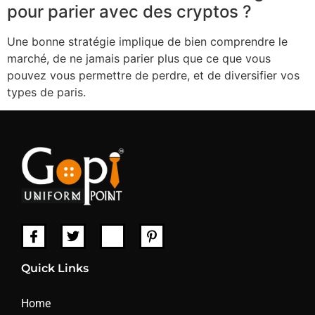
pour parier avec des cryptos ?
Une bonne stratégie implique de bien comprendre le
marché, de ne jamais parier plus que ce que vous
pouvez vous permettre de perdre, et de diversifier vos
types de paris.
Quick Links
Home