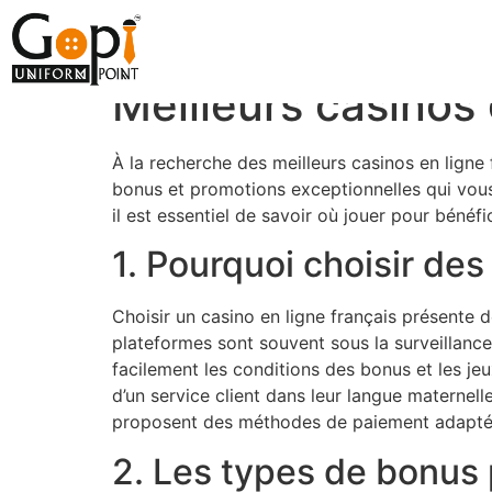
Meilleurs casinos 
Meilleurs casinos 
À la recherche des meilleurs casinos en ligne 
bonus et promotions exceptionnelles qui vous 
il est essentiel de savoir où jouer pour bénéfi
1. Pourquoi choisir des
Choisir un casino en ligne français présente
plateformes sont souvent sous la surveillanc
facilement les conditions des bonus et les jeu
d’un service client dans leur langue maternell
proposent des méthodes de paiement adaptées à
2. Les types de bonus 