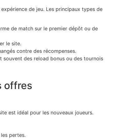
 expérience de jeu. Les principaux types de
orme de match sur le premier dépôt ou de
r le site.
échangés contre des récompenses.
ent souvent des reload bonus ou des tournois
s offres
te est idéal pour les nouveaux joueurs.
les pertes.