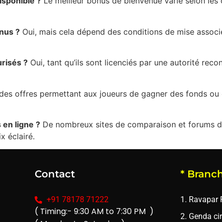
isponible ?
Le meilleur bonus de bienvenue varie selon le
onus ?
Oui, mais cela dépend des conditions de mise associé
urisés ?
Oui, tant qu’ils sont licenciés par une autorité rec
es offres permettant aux joueurs de gagner des fonds ou d
 en ligne ?
De nombreux sites de comparaison et forums de j
x éclairé.
Contact
* Branch
+91 78178 71222
1. Ravapar 
( Timing:- 9:30 AM to 7:30 PM )
2. Genda cir