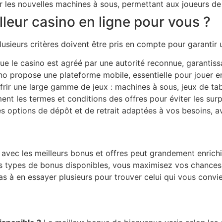
r les nouvelles machines à sous, permettant aux joueurs de
leur casino en ligne pour vous ?
lusieurs critères doivent être pris en compte pour garantir 
 le casino est agréé par une autorité reconnue, garantissa
sino propose une plateforme mobile, essentielle pour jouer 
rir une large gamme de jeux : machines à sous, jeux de tabl
ent les termes et conditions des offres pour éviter les sur
 options de dépôt et de retrait adaptées à vos besoins, av
 avec les meilleurs bonus et offres peut grandement enrichi
ents types de bonus disponibles, vous maximisez vos chance
s à en essayer plusieurs pour trouver celui qui vous convi