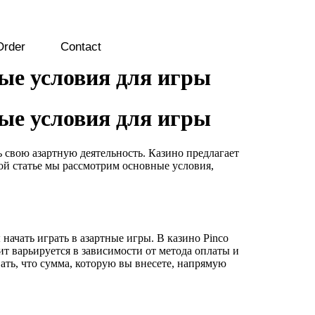
Order
Contact
ые условия для игры
ые условия для игры
свою азартную деятельность. Казино предлагает
ой статье мы рассмотрим основные условия,
ачать играть в азартные игры. В казино Pinco
т варьируется в зависимости от метода оплаты и
ать, что сумма, которую вы внесете, напрямую