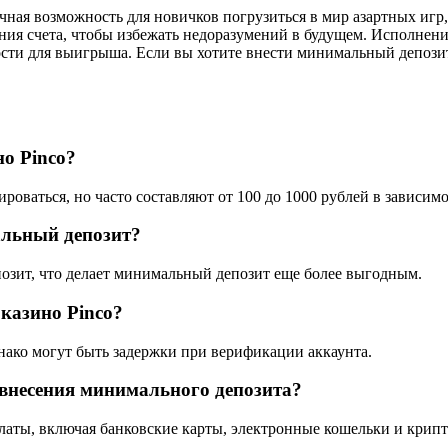
чная возможность для новичков погрузиться в мир азартных иг
ния счета, чтобы избежать недоразумений в будущем. Исполнени
сти для выигрыша. Если вы хотите внести минимальный депозит
о Pinco?
роваться, но часто составляют от 100 до 1000 рублей в зависим
альный депозит?
епозит, что делает минимальный депозит еще более выгодным.
 казино Pinco?
нако могут быть задержки при верификации аккаунта.
 внесения минимального депозита?
латы, включая банковские карты, электронные кошельки и крип