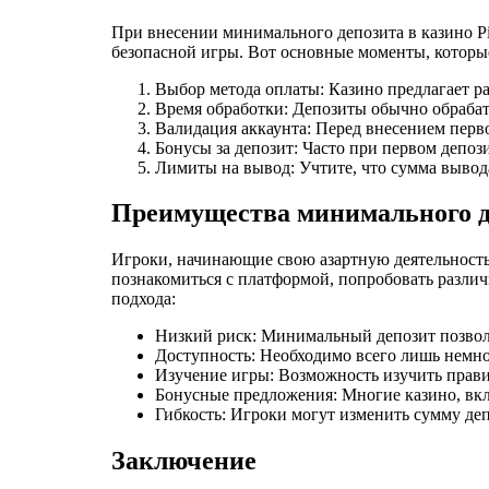
При внесении минимального депозита в казино Pi
безопасной игры. Вот основные моменты, которы
Выбор метода оплаты: Казино предлагает р
Время обработки: Депозиты обычно обрабат
Валидация аккаунта: Перед внесением перв
Бонусы за депозит: Часто при первом депо
Лимиты на вывод: Учтите, что сумма вывод
Преимущества минимального д
Игроки, начинающие свою азартную деятельность
познакомиться с платформой, попробовать различ
подхода:
Низкий риск: Минимальный депозит позволя
Доступность: Необходимо всего лишь немног
Изучение игры: Возможность изучить прави
Бонусные предложения: Многие казино, вкл
Гибкость: Игроки могут изменить сумму де
Заключение