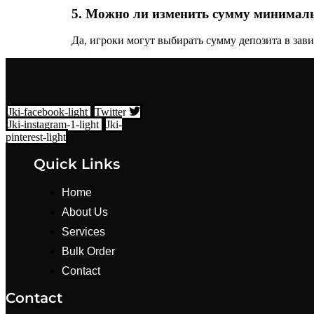
5. Можно ли изменить сумму минималь
Да, игроки могут выбирать сумму депозита в зав
Jki-facebook-light
Twitter
Jki-instagram-1-light
Jki-
pinterest-light
Quick Links
Home
About Us
Services
Bulk Order
Contact
Contact