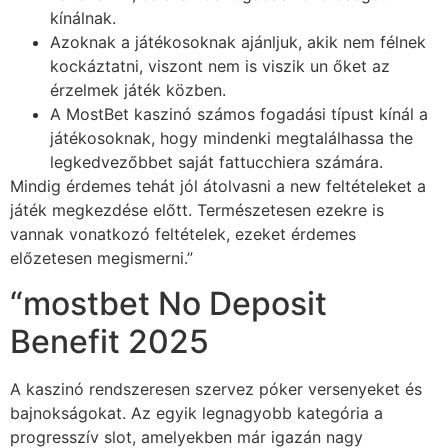
kínálnak.
Azoknak a játékosoknak ajánljuk, akik nem félnek
kockáztatni, viszont nem is viszik un őket az
érzelmek játék közben.
A MostBet kaszinó számos fogadási típust kínál a
játékosoknak, hogy mindenki megtalálhassa the
legkedvezőbbet saját fattucchiera számára.
Mindig érdemes tehát jól átolvasni a new feltételeket a
játék megkezdése előtt. Természetesen ezekre is
vannak vonatkozó feltételek, ezeket érdemes
előzetesen megismerni.”
“mostbet No Deposit
Benefit 2025
A kaszinó rendszeresen szervez póker versenyeket és
bajnokságokat. Az egyik legnagyobb kategória a
progresszív slot, amelyekben már igazán nagy