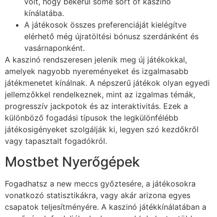
volt, hogy bekerül some sort of kaszinó
kínálatába.
A játékosok összes preferenciáját kielégítve
elérhető még újratöltési bónusz szerdánként és
vasárnaponként.
A kaszinó rendszeresen jelenik meg új játékokkal,
amelyek nagyobb nyereményeket és izgalmasabb
játékmenetet kínálnak. A népszerű játékok olyan egyedi
jellemzőkkel rendelkeznek, mint az izgalmas témák,
progresszív jackpotok és az interaktivitás. Ezek a
különböző fogadási típusok the legkülönfélébb
játékosigényeket szolgálják ki, legyen szó kezdőkről
vagy tapasztalt fogadókról.
Mostbet Nyerőgépek
Fogadhatsz a new meccs győztesére, a játékosokra
vonatkozó statisztikákra, vagy akár arizona egyes
csapatok teljesítményére. A kaszinó játékkínálatában a