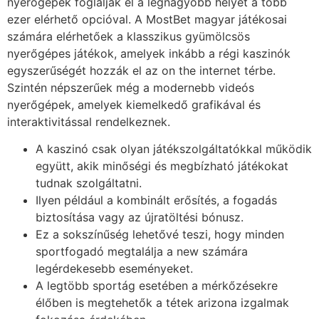
nyerőgépek foglalják el a legnagyobb helyet a több
ezer elérhető opcióval. A MostBet magyar játékosai
számára elérhetőek a klasszikus gyümölcsös
nyerőgépes játékok, amelyek inkább a régi kaszinók
egyszerűségét hozzák el az on the internet térbe.
Szintén népszerűek még a modernebb videós
nyerőgépek, amelyek kiemelkedő grafikával és
interaktivitással rendelkeznek.
A kaszinó csak olyan játékszolgáltatókkal működik
együtt, akik minőségi és megbízható játékokat
tudnak szolgáltatni.
Ilyen például a kombinált erősítés, a fogadás
biztosítása vagy az újratöltési bónusz.
Ez a sokszínűség lehetővé teszi, hogy minden
sportfogadó megtalálja a new számára
legérdekesebb eseményeket.
A legtöbb sportág esetében a mérkőzésekre
élőben is megtehetők a tétek arizona izgalmak