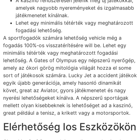
A kaszinó rendszeresen jelenik meg új játékokkal,
amelyek nagyobb nyereményeket és izgalmasabb
játékmenetet kínálnak.
Lehet egy minimális tétérték vagy meghatározott
fogadási lehetőség.
A sportfogadók számára lehetőség vehicle még a
fogadás 100%-os visszatérítésére will be. Lehet egy
minimális tétérték vagy meghatározott fogadási
lehetőség. A Gates of Olympus egy népszerű nyerőgép,
amely az ókori görög mitológia világát hozza el some
sort of játékosok számára. Lucky Jet a accident játékok
egyik újabb generációja, amely hasonló dinamikát
követ, great az Aviator, gyors játékmenetet és nagy
nyerési lehetőségeket kínálva. A népszerű sportágak
mellett olyan kisebbeknek is lehetőséget ad a kaszinó,
great például a tenisz, a krikett vagy a motorsportok.
Elérhetőség Ios Eszközökön