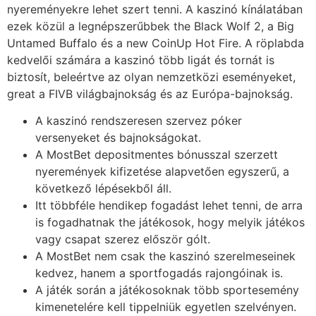
nyereményekre lehet szert tenni. A kaszinó kínálatában
ezek közül a legnépszerűbbek the Black Wolf 2, a Big
Untamed Buffalo és a new CoinUp Hot Fire. A röplabda
kedvelői számára a kaszinó több ligát és tornát is
biztosít, beleértve az olyan nemzetközi eseményeket,
great a FIVB világbajnokság és az Európa-bajnokság.
A kaszinó rendszeresen szervez póker
versenyeket és bajnokságokat.
A MostBet depositmentes bónusszal szerzett
nyeremények kifizetése alapvetően egyszerű, a
következő lépésekből áll.
Itt többféle hendikep fogadást lehet tenni, de arra
is fogadhatnak the játékosok, hogy melyik játékos
vagy csapat szerez először gólt.
A MostBet nem csak the kaszinó szerelmeseinek
kedvez, hanem a sportfogadás rajongóinak is.
A játék során a játékosoknak több sportesemény
kimenetelére kell tippelniük egyetlen szelvényen.