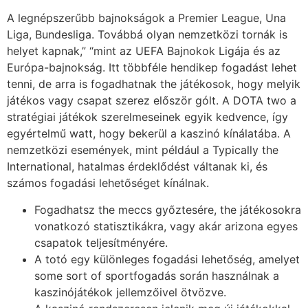
A legnépszerűbb bajnokságok a Premier League, Una
Liga, Bundesliga. Továbbá olyan nemzetközi tornák is
helyet kapnak,” “mint az UEFA Bajnokok Ligája és az
Európa-bajnokság. Itt többféle hendikep fogadást lehet
tenni, de arra is fogadhatnak the játékosok, hogy melyik
játékos vagy csapat szerez először gólt. A DOTA two a
stratégiai játékok szerelmeseinek egyik kedvence, így
egyértelmű watt, hogy bekerül a kaszinó kínálatába. A
nemzetközi események, mint például a Typically the
International, hatalmas érdeklődést váltanak ki, és
számos fogadási lehetőséget kínálnak.
Fogadhatsz the meccs győztesére, the játékosokra
vonatkozó statisztikákra, vagy akár arizona egyes
csapatok teljesítményére.
A totó egy különleges fogadási lehetőség, amelyet
some sort of sportfogadás során használnak a
kaszinójátékok jellemzőivel ötvözve.