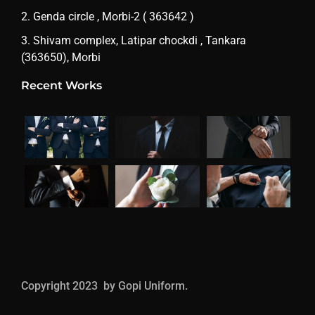
2. Genda circle , Morbi-2 ( 363642 )
3. Shivam complex, Latipar chockdi , Tankara
(363650), Morbi
Recent Works
Copyright 2023 by Gopi Uniform.