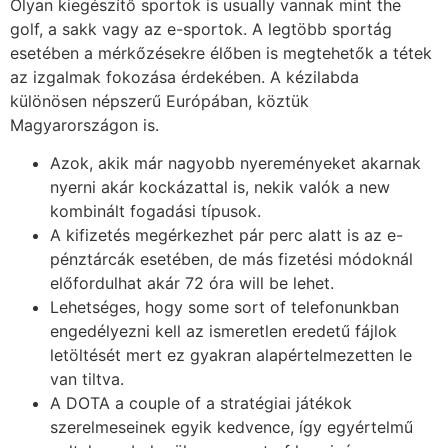
Olyan kiegészítő sportok is usually vannak mint the
golf, a sakk vagy az e-sportok. A legtöbb sportág
esetében a mérkőzésekre élőben is megtehetők a tétek
az izgalmak fokozása érdekében. A kézilabda
különösen népszerű Európában, köztük
Magyarországon is.
Azok, akik már nagyobb nyereményeket akarnak
nyerni akár kockázattal is, nekik valók a new
kombinált fogadási típusok.
A kifizetés megérkezhet pár perc alatt is az e-
pénztárcák esetében, de más fizetési módoknál
előfordulhat akár 72 óra will be lehet.
Lehetséges, hogy some sort of telefonunkban
engedélyezni kell az ismeretlen eredetű fájlok
letöltését mert ez gyakran alapértelmezetten le
van tiltva.
A DOTA a couple of a stratégiai játékok
szerelmeseinek egyik kedvence, így egyértelmű