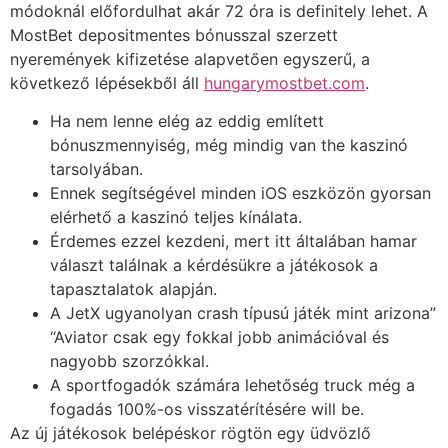
módoknál előfordulhat akár 72 óra is definitely lehet. A
MostBet depositmentes bónusszal szerzett
nyeremények kifizetése alapvetően egyszerű, a
következő lépésekből áll
hungarymostbet.com
.
Ha nem lenne elég az eddig említett
bónuszmennyiség, még mindig van the kaszinó
tarsolyában.
Ennek segítségével minden iOS eszközön gyorsan
elérhető a kaszinó teljes kínálata.
Érdemes ezzel kezdeni, mert itt általában hamar
választ találnak a kérdésükre a játékosok a
tapasztalatok alapján.
A JetX ugyanolyan crash típusú játék mint arizona”
“Aviator csak egy fokkal jobb animációval és
nagyobb szorzókkal.
A sportfogadók számára lehetőség truck még a
fogadás 100%-os visszatérítésére will be.
Az új játékosok belépéskor rögtön egy üdvözlő