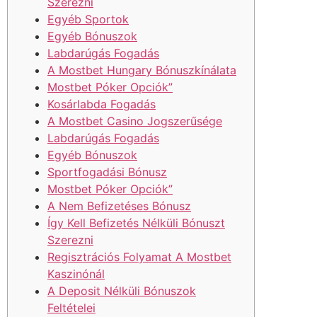
Szerezni
Egyéb Sportok
Egyéb Bónuszok
Labdarúgás Fogadás
A Mostbet Hungary Bónuszkínálata
Mostbet Póker Opciók”
Kosárlabda Fogadás
A Mostbet Casino Jogszerűsége
Labdarúgás Fogadás
Egyéb Bónuszok
Sportfogadási Bónusz
Mostbet Póker Opciók”
A Nem Befizetéses Bónusz
Így Kell Befizetés Nélküli Bónuszt
Szerezni
Regisztrációs Folyamat A Mostbet
Kaszinónál
A Deposit Nélküli Bónuszok
Feltételei