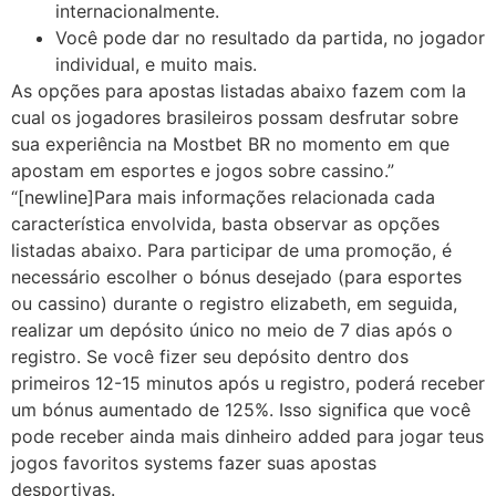
internacionalmente.
Você pode dar no resultado da partida, no jogador
individual, e muito mais.
As opções para apostas listadas abaixo fazem com la
cual os jogadores brasileiros possam desfrutar sobre
sua experiência na Mostbet BR no momento em que
apostam em esportes e jogos sobre cassino.”
“[newline]Para mais informações relacionada cada
característica envolvida, basta observar as opções
listadas abaixo. Para participar de uma promoção, é
necessário escolher o bónus desejado (para esportes
ou cassino) durante o registro elizabeth, em seguida,
realizar um depósito único no meio de 7 dias após o
registro. Se você fizer seu depósito dentro dos
primeiros 12-15 minutos após u registro, poderá receber
um bónus aumentado de 125%. Isso significa que você
pode receber ainda mais dinheiro added para jogar teus
jogos favoritos systems fazer suas apostas
desportivas.