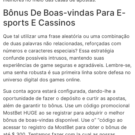
Bônus De Boas-vindas Para E-
sports E Cassinos
Que tal utilizar uma frase aleatória ou uma combinação
de duas palavras não relacionadas, reforçadas com
números e caracteres especiais? Essa estratégia
confunde possíveis intrusos, mantendo suas
experiências de game seguras e agradáveis. Lembre-se,
uma senha robusta é sua primeira linha sobre defesa no
universo digital dos games online.
Sua conta agora estará configurada, dando-lhe a
oportunidade de fazer o depósito e curtir as apostas,
além de garantir to bônus. Use um código promocional
MostBet HUGE ao se registrar para adquirir o melhor
bônus de boas-vindas disponível. Use o” “código ao
acessar to registro da MostBet para obter o bônus de
até $ 300. Tentamos fazer com la cual as nossas