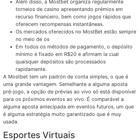
Além disso, a Mostbet organiza regularmente
torneios de casino apresentando prémios em
recurso financeiro, bem como jogos rápidos que
oferecem recompensas instantâneas.
Os mercados oferecidos no MostBet estão sempre
no meio de os
Em todos os métodos de pagamento, o depósito
mínimo é fixado em R$20 e afirmam la cual
quaisquer depósitos são processados
rapidamente.
A Mostbet tem um padrón de conta simples, o que é
uma grande vantagem. Semelhante a alguma aposta
pré-jogo, a opção de prévias ao vivo só está disponível
para os próximos eventos ao vivo. É comparável a
alguma aposta antecipada em eventos futuros, um que
é alguma estratégia muito garantizado que é muy
usada.
Esportes Virtuais