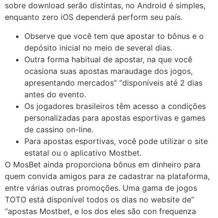
sobre download serão distintas, no Android é simples,
enquanto zero iOS dependerá perform seu país.
Observe que você tem que apostar to bônus e o
depósito inicial no meio de several dias.
Outra forma habitual de apostar, na que você
ocasiona suas apostas maraudage dos jogos,
apresentando mercados” “disponíveis até 2 dias
antes do evento.
Os jogadores brasileiros têm acesso a condições
personalizadas para apostas esportivas e games
de cassino on-line.
Para apostas esportivas, você pode utilizar o site
estatal ou o aplicativo Mostbet.
O MosBet ainda proporciona bônus em dinheiro para
quem convida amigos para ze cadastrar na plataforma,
entre várias outras promoções. Uma gama de jogos
TOTO está disponível todos os dias no website de”
“apostas Mostbet, e los dos eles são con frequenza