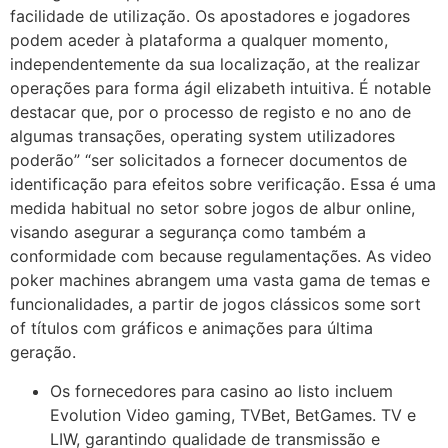
facilidade de utilização. Os apostadores e jogadores
podem aceder à plataforma a qualquer momento,
independentemente da sua localização, at the realizar
operações para forma ágil elizabeth intuitiva. É notable
destacar que, por o processo de registo e no ano de
algumas transações, operating system utilizadores
poderão” “ser solicitados a fornecer documentos de
identificação para efeitos sobre verificação. Essa é uma
medida habitual no setor sobre jogos de albur online,
visando asegurar a segurança como também a
conformidade com because regulamentações. As video
poker machines abrangem uma vasta gama de temas e
funcionalidades, a partir de jogos clássicos some sort
of títulos com gráficos e animações para última
geração.
Os fornecedores para casino ao listo incluem
Evolution Video gaming, TVBet, BetGames. TV e
LIW, garantindo qualidade de transmissão e