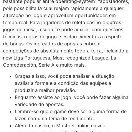
bastante popular entre operating-system” “apostadores,
pois possibilita la cual reajam rapidamente a qualquer
alteração no jogo e aproveitem oportunidades em
tempo real. Para jogadores de roleta casino e outros
jogos de mesa, u suporte pode auxiliar com questões
técnicas, regras de jogo e esclarecimentos a respeito
de bónus. Os mercados de apostas cobrem
competições de absolutamente todo a terra, incluindo a
new Liga Portuguesa, Most recognized League, La
Confederación, Serie A e muito mais.
Graças a isso, você pode analisar a situação,
avaliar a forma e a condição das equipes e
produzir a melhor previsão.
Enquanto assiste ao jogo, você pode fazer alguma
variedade de apostas.
Lembre-se que o game deve ser alguma forma de
lazer, não uma tema de rendimento.
Além do casino, o Mostbet online casino