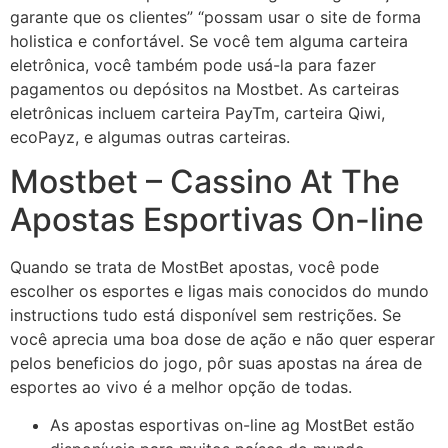
garante que os clientes” “possam usar o site de forma
holistica e confortável. Se você tem alguma carteira
eletrônica, você também pode usá-la para fazer
pagamentos ou depósitos na Mostbet. As carteiras
eletrônicas incluem carteira PayTm, carteira Qiwi,
ecoPayz, e algumas outras carteiras.
Mostbet – Cassino At The
Apostas Esportivas On-line
Quando se trata de MostBet apostas, você pode
escolher os esportes e ligas mais conocidos do mundo
instructions tudo está disponível sem restrições. Se
você aprecia uma boa dose de ação e não quer esperar
pelos beneficios do jogo, pôr suas apostas na área de
esportes ao vivo é a melhor opção de todas.
As apostas esportivas on-line ag MostBet estão