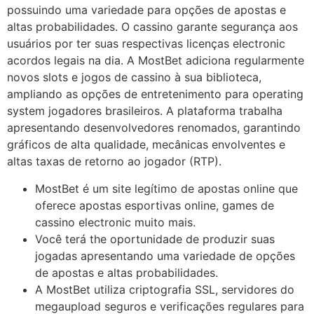
possuindo uma variedade para opções de apostas e
altas probabilidades. O cassino garante segurança aos
usuários por ter suas respectivas licenças electronic
acordos legais na dia. A MostBet adiciona regularmente
novos slots e jogos de cassino à sua biblioteca,
ampliando as opções de entretenimento para operating
system jogadores brasileiros. A plataforma trabalha
apresentando desenvolvedores renomados, garantindo
gráficos de alta qualidade, mecânicas envolventes e
altas taxas de retorno ao jogador (RTP).
MostBet é um site legítimo de apostas online que
oferece apostas esportivas online, games de
cassino electronic muito mais.
Você terá the oportunidade de produzir suas
jogadas apresentando uma variedade de opções
de apostas e altas probabilidades.
A MostBet utiliza criptografia SSL, servidores do
megaupload seguros e verificações regulares para