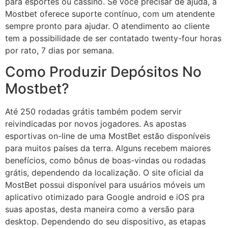
para esportes ou cassino. Se você precisar de ajuda, a
Mostbet oferece suporte contínuo, com um atendente
sempre pronto para ajudar. O atendimento ao cliente
tem a possibilidade de ser contatado twenty-four horas
por rato, 7 dias por semana.
Como Produzir Depósitos No
Mostbet?
Até 250 rodadas grátis também podem servir
reivindicadas por novos jogadores. As apostas
esportivas on-line de uma MostBet estão disponíveis
para muitos países da terra. Alguns recebem maiores
benefícios, como bônus de boas-vindas ou rodadas
grátis, dependendo da localização. O site oficial da
MostBet possui disponível para usuários móveis um
aplicativo otimizado para Google android e iOS pra
suas apostas, desta maneira como a versão para
desktop. Dependendo do seu dispositivo, as etapas