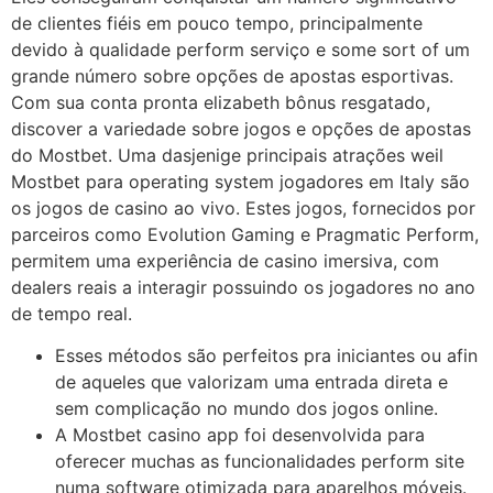
de clientes fiéis em pouco tempo, principalmente
devido à qualidade perform serviço e some sort of um
grande número sobre opções de apostas esportivas.
Com sua conta pronta elizabeth bônus resgatado,
discover a variedade sobre jogos e opções de apostas
do Mostbet. Uma dasjenige principais atrações weil
Mostbet para operating system jogadores em Italy são
os jogos de casino ao vivo. Estes jogos, fornecidos por
parceiros como Evolution Gaming e Pragmatic Perform,
permitem uma experiência de casino imersiva, com
dealers reais a interagir possuindo os jogadores no ano
de tempo real.
Esses métodos são perfeitos pra iniciantes ou afin
de aqueles que valorizam uma entrada direta e
sem complicação no mundo dos jogos online.
A Mostbet casino app foi desenvolvida para
oferecer muchas as funcionalidades perform site
numa software otimizada para aparelhos móveis.