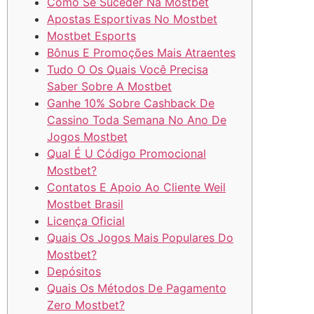
Como Se Suceder Na Mostbet
Apostas Esportivas No Mostbet
Mostbet Esports
Bônus E Promoções Mais Atraentes
Tudo O Os Quais Você Precisa
Saber Sobre A Mostbet
Ganhe 10% Sobre Cashback De
Cassino Toda Semana No Ano De
Jogos Mostbet
Qual É U Código Promocional
Mostbet?
Contatos E Apoio Ao Cliente Weil
Mostbet Brasil
Licença Oficial
Quais Os Jogos Mais Populares Do
Mostbet?
Depósitos
Quais Os Métodos De Pagamento
Zero Mostbet?