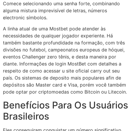
Comece selecionando uma senha forte, combinando
alguma mistura imprevisível de letras, números
electronic símbolos.
A linha atual de uma Mostbet pode atender às
necessidades de qualquer jogador experiente. Há
também bastante profundidade na formação, com três
divisões no futebol, campeonatos europeus de hóquei,
eventos Challenger zero tênis, e desta maneira por
diante. Informações de login MostBet com detalhes a
respeito de como acessar u site oficial carry out seu
país. Os sistemas de deposito mais populares afin de
depósitos são Master card e Visa, porém você também
pode optar por criptomoedas como Bitcoin ou Litecoin.
Benefícios Para Os Usuários
Brasileiros
Eles conseguiram conquistar um número significativo