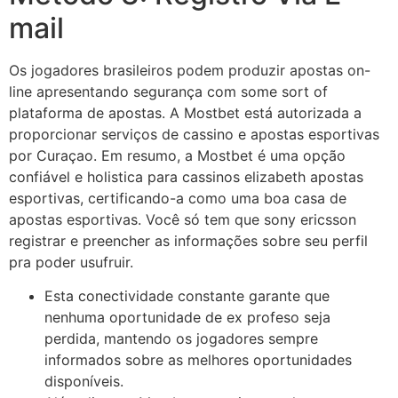
mail
Os jogadores brasileiros podem produzir apostas on-
line apresentando segurança com some sort of
plataforma de apostas. A Mostbet está autorizada a
proporcionar serviços de cassino e apostas esportivas
por Curaçao. Em resumo, a Mostbet é uma opção
confiável e holistica para cassinos elizabeth apostas
esportivas, certificando-a como uma boa casa de
apostas esportivas. Você só tem que sony ericsson
registrar e preencher as informações sobre seu perfil
pra poder usufruir.
Esta conectividade constante garante que
nenhuma oportunidade de ex profeso seja
perdida, mantendo os jogadores sempre
informados sobre as melhores oportunidades
disponíveis.