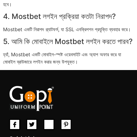
হবে।
4. Mostbet লগইন প্রক্রিয়া কতটা নিরাপদ?
Mostbet একটি নিরাপদ প্ল্যাটফর্ম, যা SSL এনক্রিপশন প্রযুক্তি ব্যবহার করে।
5. আমি কি মোবাইলে Mostbet লগইন করতে পারব?
হ্যাঁ, Mostbet একটি মোবাইল-স্পষ্ট ওয়েবসাইট এবং অ্যাপ অফার করে যা
মোবাইল ব্রাউজারে লগইন করার জন্য উপযুক্ত।