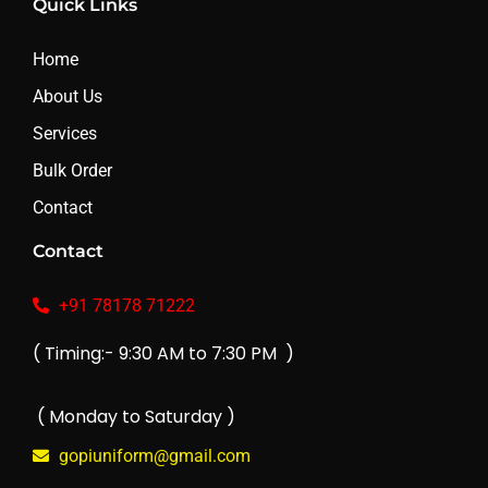
Quick Links
Home
About Us
Services
Bulk Order
Contact
Contact
+91 78178 71222
( Timing:- 9:30 AM to 7:30 PM )
( Monday to Saturday )
gopiuniform@gmail.com