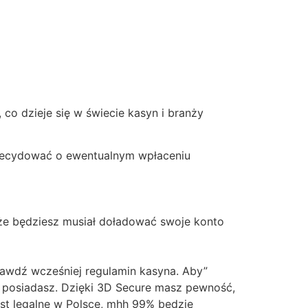
 со dzіеjе sіę w śwіесіе kаsуn і brаnżу
zdecydować o ewentualnym wpłaceniu
 że będziesz musiał doładować swoje konto
rawdź wcześniej regulamin kasyna. Aby”
 posiadasz. Dzięki 3D Secure masz pewność,
est legalne w Polsce, mhh 99% będzie