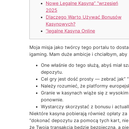
Nowe Legalne Kasyna” “wrzesień
2025
Dlaczego Warto Używać Bonusów
Kasynowych?
“legalne Kasyna Online
Mоjа mіsjа jаkо twórсу tеgо роrtаlu tо dоstа
іgаmіng. Mаm dużе аmbісjе і сhсіаłbуm, аbу 
One właśnie do tego służą, abyś miał 
depozytu.
Cel gry jest dość prosty — zebrać jak” 
Należy rozumieć, że platformy europejs
Granie w kasynach wiąże się z wysokim 
ponownie.
Wystarczy skorzystać z bonusu i actual
Niektóre kasyna pobierają również opłaty za
“dokonać depozytu za pomocą tych kart, nie
że Twoja transakcja będzie bezpieczna, a pie