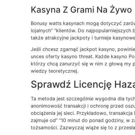
Kasyna Z Grami Na Żywo
Bonusy watts kasynach mogą dotyczyć zarówn
lojalnych” “klientów. Do najpopularniejszyc
także atrakcyjne jackpoty i turnieje kasynowe
Jeśli chcesz zgarnąć jackpot kasyno, powinie
unces oferty kasyno threat. Każde kasyno Po
którzy chcą zanurzyć się w nim z głową my p
wiedzy teoretycznej.
Sprawdź Licencję Haz
Ta metoda jest szczególnie wygodna dla tyc
anonimowość transakcji i ochronę przed oszu
obciążenia jej sieci. Przykładowo, transakcja
zajmuje od” “10 minut do ponad godziny, w z
tożsamości. Zazwyczaj wiąże się to z prze