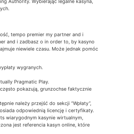
g Authority. Wybierając legalne kasyna,
ych.
ość, tempo premier my partner and i
er and i zadbasz o in order to, by kasyno
 zajmuje niewiele czasu. Może jednak pomóc
 wypłaty wygranych.
ually Pragmatic Play.
często pokazują, grunzochse faktycznie
pnie należy przejść do sekcji “Wpłaty”,
iada odpowiednią licencję i certyfikaty.
tts wiarygodnym kasynie wirtualnym,
a jest referencia kasyn online, które