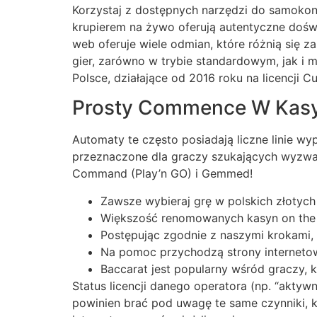
Korzystaj z dostępnych narzędzi do samokont
krupierem na żywo oferują autentyczne doświ
web oferuje wiele odmian, które różnią się z
gier, zarówno w trybie standardowym, jak i
Polsce, działające od 2016 roku na licencji C
Prosty Commence W Kasyn
Automaty te często posiadają liczne linie wyp
przeznaczone dla graczy szukających wyzwań 
Command (Play’n GO) i Gemmed!
Zawsze wybieraj grę w polskich złotych (
Większość renomowanych kasyn on the w
Postępując zgodnie z naszymi krokami, z
Na pomoc przychodzą strony internetow
Baccarat jest popularny wśród graczy, k
Status licencji danego operatora (np. “akty
powinien brać pod uwagę te same czynniki, kt