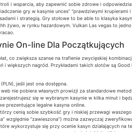
roli i wsparcia, aby zapewnić sobie zdrowe i odpowiedzia
adczenie gry w kasynie unces” “prawdziwymi krupierami i 
asadami i strategią. Gry stołowe to be able to klasyka kas
 mhh żywo, w rynku hazardowym. Vulkan Las vegas to jedno
uracao.
ie On-line Dla Początkujących
łat, co zwiększa szanse na trafienie zwycięskiej kombinacj
i większych nagród. Przykładami takich slotów są Good L
PLN), jeśli jest ona dostępna.
eb nie pobiera własnych prowizji za standardowe metody
arejestrujesz się w wybranym kasynie w kilka minut i będz
e prezentujące legalne kasyna online.
tórzy cenią sobie szybkość gry i niskiej przewagi waszego
wna” względnie “zawieszona”) można zazwyczaj zweryfikow
óre wykorzystuje się przy ocenie kasyn działających na te