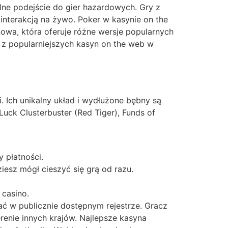
lne podejście do gier hazardowych. Gry z
interakcją na żywo. Poker w kasynie on the
ynowa, która oferuje różne wersje popularnych
 z popularniejszych kasyn on the web w
i. Ich unikalny układ i wydłużone bębny są
uck Clusterbuster (Red Tiger), Funds of
 płatności.
iesz mógł cieszyć się grą od razu.
 casino.
ać w publicznie dostępnym rejestrze. Gracz
renie innych krajów. Najlepsze kasyna