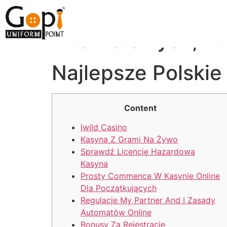
Najlepsze Polskie
Internetowych, K
Najlepsze Polski
Content
Iwild Casino
Kasyna Z Grami Na Żywo
Sprawdź Licencję Hazardową
Kasyna
Prosty Commence W Kasynie Online
Dla Początkujących
Regulacje My Partner And I Zasady
Automatów Online
Bonusy Za Rejestrację