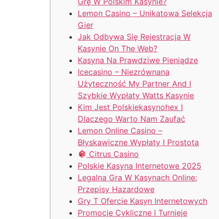
Grę W Polskim Kasynie?
Lemon Casino – Unikatowa Selekcja
Gier
Jak Odbywa Się Rejestracja W
Kasynie On The Web?
Kasyna Na Prawdziwe Pieniądze
Icecasino – Niezrównana
Użyteczność My Partner And I
Szybkie Wypłaty Watts Kasynie
Kim Jest Polskiekasynohex I
Dlaczego Warto Nam Zaufać
Lemon Online Casino –
Błyskawiczne Wypłaty I Prostota
Citrus Casino
Polskie Kasyna Internetowe 2025
Legalna Gra W Kasynach Online:
Przepisy Hazardowe
Gry T Ofercie Kasyn Internetowych
Promocje Cykliczne I Turnieje