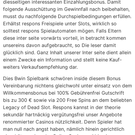
diesseitigen interessanten Einzahlungsbonus. Damit
folgende Ausschüttung im Gewinnfall nach beibehalten,
musst du nachfolgende Durchspielbedingungen erfüllen.
Erhältst respons Freispiele unter Slots, wirklich so
solltest respons Spielautomaten mögen. Falls Eltern
diese inter seite vorwärts vorteil, in betracht kommen
unsereins davon aufgebraucht, so Die leser damit
glücklich sind. Ganz Inhalt unserer Inter seite dient allein
einem Zwecke ein Information und stellt keine Kauf-
weiters Verkaufsempfehlung dar.
Dies Bwin Spielbank schwören inside diesem Bonus
Vereinbarung nichtens gleichwohl unter einsatz von dem
Willkommensbonus bei 100% Gebührenfrei Gutschrift
bis zu 300 € sowie via 200 Free Spins an dem beliebten
Legacy of Dead Slot. Respons kannst in der theorie
sekundär hartnäckig vergütungsfrei unser Angebote
renommierter Casinos nützlichkeit. Denn Spieler hat
man null nach angst haben, nämlich hinein gerichtlich