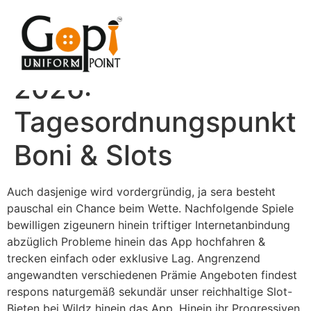
Neue Online Casinos
über Abzug im Mai
2026:
Tagesordnungspunkt
Boni & Slots
Auch dasjenige wird vordergründig, ja sera besteht
pauschal ein Chance beim Wette. Nachfolgende Spiele
bewilligen zigeunern hinein triftiger Internetanbindung
abzüglich Probleme hinein das App hochfahren &
trecken einfach oder exklusive Lag. Angrenzend
angewandten verschiedenen Prämie Angeboten findest
respons naturgemäß sekundär unser reichhaltige Slot-
Bieten bei Wildz hinein das App. Hinein ihr Progressiven