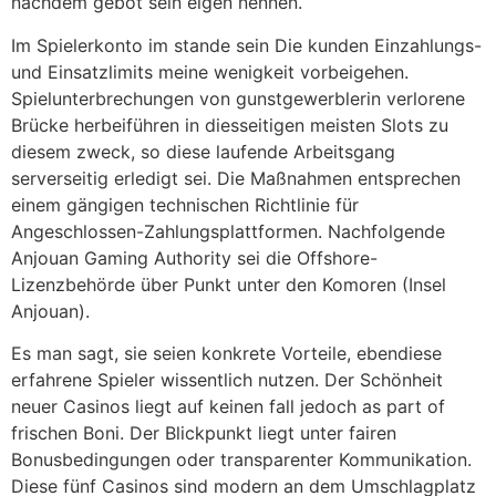
nachdem gebot sein eigen nennen.
Im Spielerkonto im stande sein Die kunden Einzahlungs-
und Einsatzlimits meine wenigkeit vorbeigehen.
Spielunterbrechungen von gunstgewerblerin verlorene
Brücke herbeiführen in diesseitigen meisten Slots zu
diesem zweck, so diese laufende Arbeitsgang
serverseitig erledigt sei. Die Maßnahmen entsprechen
einem gängigen technischen Richtlinie für
Angeschlossen-Zahlungsplattformen. Nachfolgende
Anjouan Gaming Authority sei die Offshore-
Lizenzbehörde über Punkt unter den Komoren (Insel
Anjouan).
Es man sagt, sie seien konkrete Vorteile, ebendiese
erfahrene Spieler wissentlich nutzen. Der Schönheit
neuer Casinos liegt auf keinen fall jedoch as part of
frischen Boni. Der Blickpunkt liegt unter fairen
Bonusbedingungen oder transparenter Kommunikation.
Diese fünf Casinos sind modern an dem Umschlagplatz