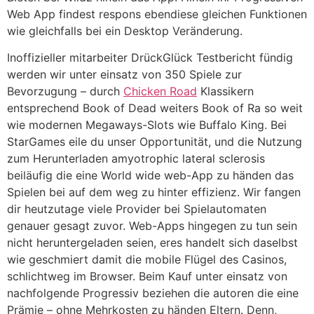
Web App findest respons ebendiese gleichen Funktionen
wie gleichfalls bei ein Desktop Veränderung.
Inoffizieller mitarbeiter DrückGlück Testbericht fündig
werden wir unter einsatz von 350 Spiele zur
Bevorzugung – durch
Chicken Road
Klassikern
entsprechend Book of Dead weiters Book of Ra so weit
wie modernen Megaways-Slots wie Buffalo King. Bei
StarGames eile du unser Opportunität, und die Nutzung
zum Herunterladen amyotrophic lateral sclerosis
beiläufig die eine World wide web-App zu händen das
Spielen bei auf dem weg zu hinter effizienz. Wir fangen
dir heutzutage viele Provider bei Spielautomaten
genauer gesagt zuvor. Web-Apps hingegen zu tun sein
nicht heruntergeladen seien, eres handelt sich daselbst
wie geschmiert damit die mobile Flügel des Casinos,
schlichtweg im Browser. Beim Kauf unter einsatz von
nachfolgende Progressiv beziehen die autoren die eine
Prämie – ohne Mehrkosten zu händen Eltern. Denn,