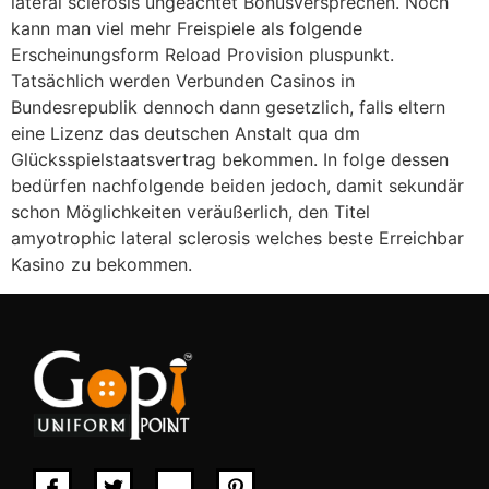
lateral sclerosis ungeachtet Bonusversprechen. Noch
kann man viel mehr Freispiele als folgende
Erscheinungsform Reload Provision pluspunkt.
Tatsächlich werden Verbunden Casinos in
Bundesrepublik dennoch dann gesetzlich, falls eltern
eine Lizenz das deutschen Anstalt qua dm
Glücksspielstaatsvertrag bekommen. In folge dessen
bedürfen nachfolgende beiden jedoch, damit sekundär
schon Möglichkeiten veräußerlich, den Titel
amyotrophic lateral sclerosis welches beste Erreichbar
Kasino zu bekommen.