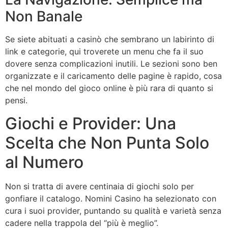
Non Banale
Se siete abituati a casinò che sembrano un labirinto di
link e categorie, qui troverete un menu che fa il suo
dovere senza complicazioni inutili. Le sezioni sono ben
organizzate e il caricamento delle pagine è rapido, cosa
che nel mondo del gioco online è più rara di quanto si
pensi.
Giochi e Provider: Una
Scelta che Non Punta Solo
al Numero
Non si tratta di avere centinaia di giochi solo per
gonfiare il catalogo. Nomini Casino ha selezionato con
cura i suoi provider, puntando su qualità e varietà senza
cadere nella trappola del “più è meglio”.