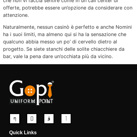
che non vi faccia sentire come in un call center di
offerte, potrebbe essere un’opzione da considerare con
attenzione.
Naturalmente, nessun casinò è perfetto e anche Nomini
ha i suoi limiti, ma almeno qui si ha la sensazione che
qualcuno abbia messo un po’ di cervello dietro al
progetto. Se siete stanchi delle solite chiacchiere da
bar, vale la pena dare un’occhiata più da vicino.
Quick Links