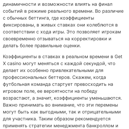
динамичности и возможности влиять на финал
событий в режиме реального времени. Во различие
с обычных беттинга, где коэффициенты
фиксированы, в живых ставках они колеблются в
соответствии с хода игры. Это позволяет игрокам
своевременно отзываться на корректировки и
делать более правильные оценки.
Коэффициенты в ставках в реальном времени в Get
X casino могут меняться с каждой секундой, что
делает их особенно привлекательными для
профессиональных беттеров. Скажем, когда
футбольная команда стартует превосходить на
игровом поле, ее вероятности на победу
возрастают, а значит, коэффициенты уменьшаются.
Важно принимать во внимание, что эти перемены
могут быть как выгодными, так и отрицательными
для участника. Таким образом рекомендуется
применять стратегии менеджмента банкроллом и