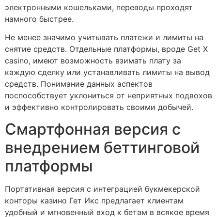
электронными кошельками, переводы проходят
намного быстрее.
Не менее значимо учитывать платежи и лимиты на
снятие средств. Отдельные платформы, вроде Get X
casino, имеют возможность взимать плату за
каждую сделку или устанавливать лимиты на вывод
средств. Понимание данных аспектов
поспособствует уклониться от неприятных подвохов
и эффективно контролировать своими добычей.
Смартфонная версия с
внедрением беттинговой
платформы
Портативная версия с интеграцией букмекерской
конторы казино Гет Икс предлагает клиентам
удобный и мгновенный вход к бетам в всякое время