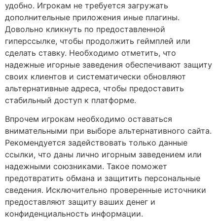
удобно. Игрокам не требуется загружать
дополнительные приложения иные плагины.
Довольно кликнуть по предоставленной
гиперссылке, чтобы продолжить геймплей или
сделать ставку. Необходимо отметить, что
надежные игорные заведения обеспечивают защиту
своих клиентов и систематически обновляют
альтернативные адреса, чтобы предоставить
стабильный доступ к платформе.
Впрочем игрокам необходимо оставаться
внимательными при выборе альтернативного сайта.
Рекомендуется задействовать только данные
ссылки, что даны лично игорным заведением или
надежными союзниками. Такое поможет
предотвратить обмана и защитить персональные
сведения. Исключительно проверенные источники
предоставляют защиту ваших денег и
конфиденциальность информации.