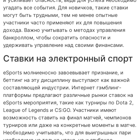
и усиливает опасность, ведь для успеха необходимо
угадать все события. Для новичков, такие ставки
могут быть трудными, тем не менее опытные
участники часто применяют их для повышения
дохода. Важно учитывать о методах управления
банкроллом, чтобы сократить опасности и
удерживать управление над своими финансами.
Ставки на электронный спорт
eSports молниеносно завоевывает признание, и
беттинг на эту дисциплину выступают как важной
составляющей индустрии. Интернет гэмблинг-
платформы предлагают различные рынки ставок на
eSports мероприятия, такие как турниры по Dota 2,
League of Legends и CS:GO. Участники имеют
возможность ставить на финал матчей, чемпионов
турниров или даже на конкретные моменты в матче.
Необходимо учитывать, что для выигрышных пари
необходима не только удача, но и глубокое