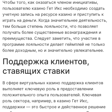
Чтобы того, как оказаться членом инициативы,
пользователю казино Гет Икс необходимо создать
учетную запись на ресурсе казино и приступить к
играть на деньги. Когда значительнее деятельность,
тем больше степень лояльности, что позволяет
получать более существенные вознаграждения и
преимущества. Следует заметить, что участие в
программе лояльности делает геймплей не только
более доходным, но и значительно увлекательнее.
Поддержка клиентов,
ставящих ставки
В сфере виртуальных казино поддержка клиентов
выполняет ключевую роль в предоставлении
положительного опыта пользователей. Ключевая
роль сектора, например, в казино Гет Икс,
поддержки — это быстрое и действенное решение