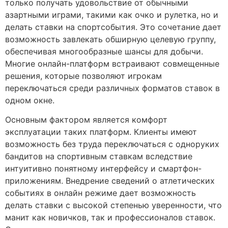
только получать удовольствие от обычными
азартными играми, такими как очко и рулетка, но и
делать ставки на спортсобытия. Это сочетание дает
возможность завлекать обширную целевую группу,
обеспечивая многообразные шансы для добычи.
Многие онлайн-платформ встраивают совмещенные
решения, которые позволяют игрокам
переключаться среди различных форматов ставок в
одном окне.
Основным фактором является комфорт
эксплуатации таких платформ. Клиенты имеют
возможность без труда переключаться с одноруких
бандитов на спортивным ставкам вследствие
интуитивно понятному интерфейсу и смартфон-
приложениям. Внедрение сведений о атлетических
событиях в онлайн режиме дает возможность
делать ставки с высокой степенью уверенности, что
манит как новичков, так и профессионалов ставок.