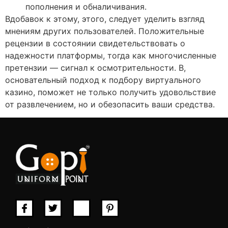
пополнения и обналичивания.
Вдобавок к этому, этого, следует уделить взгляд
мнениям других пользователей. Положительные
рецензии в состоянии свидетельствовать о
надежности платформы, тогда как многочисленные
претензии — сигнал к осмотрительности. В,
основательный подход к подбору виртуального
казино, поможет не только получить удовольствие
от развлечением, но и обезопасить ваши средства.