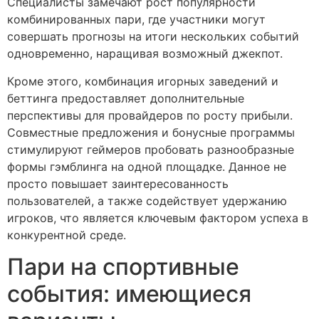
Специалисты замечают рост популярности
комбинированных пари, где участники могут
совершать прогнозы на итоги нескольких событий
одновременно, наращивая возможный джекпот.
Кроме этого, комбинация игорных заведений и
беттинга предоставляет дополнительные
перспективы для провайдеров по росту прибыли.
Совместные предложения и бонусные программы
стимулируют геймеров пробовать разнообразные
формы гэмблинга на одной площадке. Данное не
просто повышает заинтересованность
пользователей, а также содействует удержанию
игроков, что является ключевым фактором успеха в
конкурентной среде.
Пари на спортивные
события: имеющиеся