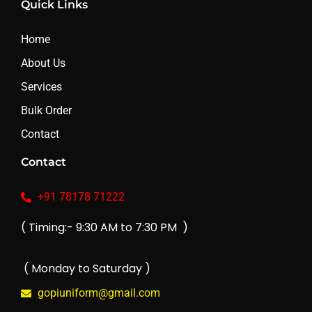
Quick Links
Home
About Us
Services
Bulk Order
Contact
Contact
+91 78178 71222
( Timing:- 9:30 AM to 7:30 PM )
( Monday to Saturday )
gopiuniform@gmail.com