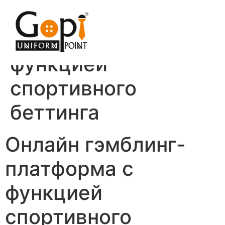
Онлайн гэмблинг-
платформа с
функцией
спортивного
беттинга
Онлайн гэмблинг-
платформа с
функцией
спортивного