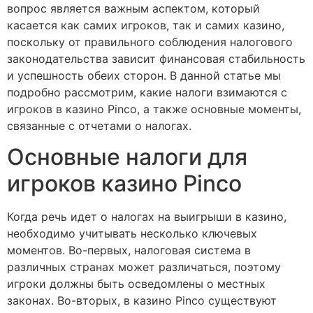
вопрос является важным аспектом, который
касается как самих игроков, так и самих казино,
поскольку от правильного соблюдения налогового
законодательства зависит финансовая стабильность
и успешность обеих сторон. В данной статье мы
подробно рассмотрим, какие налоги взимаются с
игроков в казино Pinco, а также основные моменты,
связанные с отчетами о налогах.
Основные налоги для
игроков казино Pinco
Когда речь идет о налогах на выигрыши в казино,
необходимо учитывать несколько ключевых
моментов. Во-первых, налоговая система в
различных странах может различаться, поэтому
игроки должны быть осведомлены о местных
законах. Во-вторых, в казино Pinco существуют