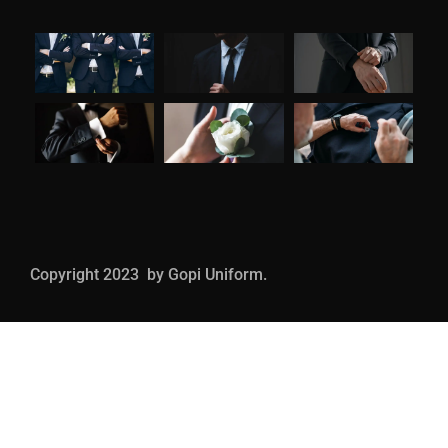
Copyright 2023 by Gopi Uniform.