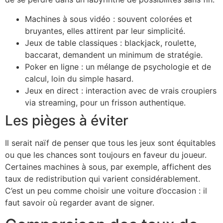
Machines à sous vidéo : souvent colorées et
bruyantes, elles attirent par leur simplicité.
Jeux de table classiques : blackjack, roulette,
baccarat, demandent un minimum de stratégie.
Poker en ligne : un mélange de psychologie et de
calcul, loin du simple hasard.
Jeux en direct : interaction avec de vrais croupiers
via streaming, pour un frisson authentique.
Les pièges à éviter
Il serait naïf de penser que tous les jeux sont équitables
ou que les chances sont toujours en faveur du joueur.
Certaines machines à sous, par exemple, affichent des
taux de redistribution qui varient considérablement.
C’est un peu comme choisir une voiture d’occasion : il
faut savoir où regarder avant de signer.