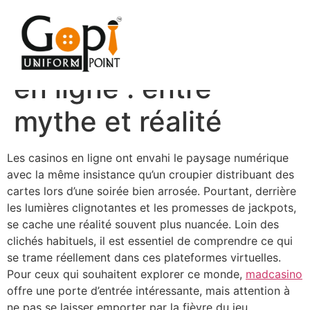
Plongée dans
l’univers des casinos
en ligne : entre
mythe et réalité
Les casinos en ligne ont envahi le paysage numérique
avec la même insistance qu’un croupier distribuant des
cartes lors d’une soirée bien arrosée. Pourtant, derrière
les lumières clignotantes et les promesses de jackpots,
se cache une réalité souvent plus nuancée. Loin des
clichés habituels, il est essentiel de comprendre ce qui
se trame réellement dans ces plateformes virtuelles.
Pour ceux qui souhaitent explorer ce monde,
madcasino
offre une porte d’entrée intéressante, mais attention à
ne pas se laisser emporter par la fièvre du jeu.