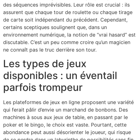
des séquences imprévisibles. Leur rôle est crucial : ils
assurent que chaque tour de roulette ou chaque tirage
de carte soit indépendant du précédent. Cependant,
certains sceptiques soulignent que, dans un
environnement numérique, la notion de “vrai hasard” est
discutable. C’est un peu comme croire qu’un magicien
ne connaît pas le truc derrière son tour.
Les types de jeux
disponibles : un éventail
parfois trompeur
Les plateformes de jeux en ligne proposent une variété
qui ferait pâlir d’envie un marchand de bonbons. Des
machines à sous aux jeux de table, en passant par le
poker et le bingo, le choix est vaste. Pourtant, cette
abondance peut aussi désorienter le joueur, qui risque
de se perdre dans un labyrinthe de possibilités sans fin.