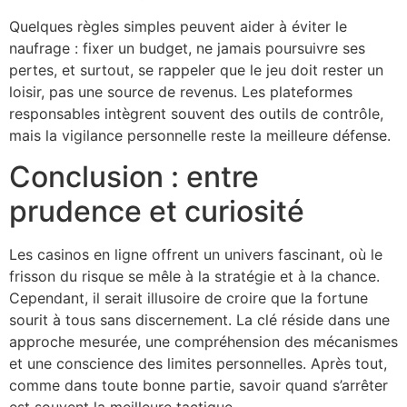
Quelques règles simples peuvent aider à éviter le
naufrage : fixer un budget, ne jamais poursuivre ses
pertes, et surtout, se rappeler que le jeu doit rester un
loisir, pas une source de revenus. Les plateformes
responsables intègrent souvent des outils de contrôle,
mais la vigilance personnelle reste la meilleure défense.
Conclusion : entre
prudence et curiosité
Les casinos en ligne offrent un univers fascinant, où le
frisson du risque se mêle à la stratégie et à la chance.
Cependant, il serait illusoire de croire que la fortune
sourit à tous sans discernement. La clé réside dans une
approche mesurée, une compréhension des mécanismes
et une conscience des limites personnelles. Après tout,
comme dans toute bonne partie, savoir quand s’arrêter
est souvent la meilleure tactique.