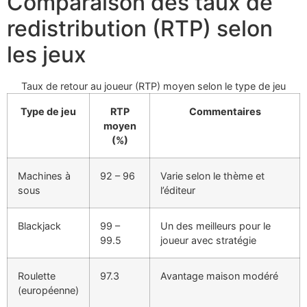
Comparaison des taux de
redistribution (RTP) selon
les jeux
Taux de retour au joueur (RTP) moyen selon le type de jeu
Type de jeu
RTP
Commentaires
moyen
(%)
Machines à
92 – 96
Varie selon le thème et
sous
l’éditeur
Blackjack
99 –
Un des meilleurs pour le
99.5
joueur avec stratégie
Roulette
97.3
Avantage maison modéré
(européenne)