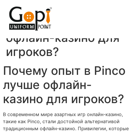
Почему опыт в
Pinco лучше
офлайн-казино для
игроков?
Почему опыт в Pinco
лучше офлайн-
казино для игроков?
В современном мире азартных игр онлайн-казино,
такие как Pinco, стали достойной альтернативой
традиционным офлайн-казино. Привилегии, которые