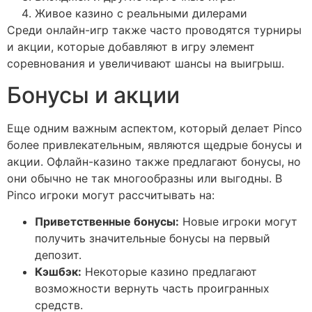
Живое казино с реальными дилерами
Среди онлайн-игр также часто проводятся турниры
и акции, которые добавляют в игру элемент
соревнования и увеличивают шансы на выигрыш.
Бонусы и акции
Еще одним важным аспектом, который делает Pinco
более привлекательным, являются щедрые бонусы и
акции. Офлайн-казино также предлагают бонусы, но
они обычно не так многообразны или выгодны. В
Pinco игроки могут рассчитывать на:
Приветственные бонусы:
Новые игроки могут
получить значительные бонусы на первый
депозит.
Кэшбэк:
Некоторые казино предлагают
возможности вернуть часть проигранных
средств.