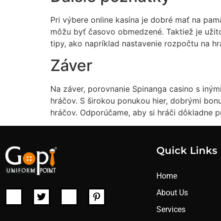
Pri výbere online kasína je dobré mať na pamä
môžu byť časovo obmedzené. Taktiež je užitočn
tipy, ako napríklad nastavenie rozpočtu na hr
Záver
Na záver, porovnanie Spinanga casino s inými
hráčov. S širokou ponukou hier, dobrými bon
hráčov. Odporúčame, aby si hráči dôkladne pre
Quick Links
Home
About Us
Services