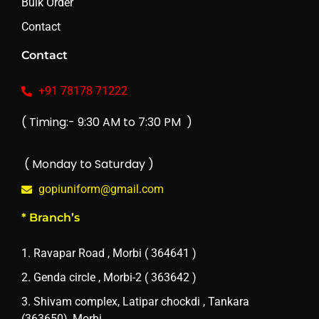
Bulk Order
Contact
Contact
+91 78178 71222
( Timing:- 9:30 AM to 7:30 PM )
( Monday to Saturday )
gopiuniform@gmail.com
* Branch’s
1. Ravapar Road , Morbi ( 364641 )
2. Genda circle , Morbi-2 ( 363642 )
3. Shivam complex, Latipar chockdi , Tankara
(363650), Morbi