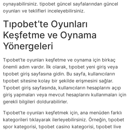
oynayabilirsiniz. tipobet güncel sayfalarından güncel
oyunları ve teklifleri inceleyebilirsiniz.
Tıpobet’te Oyunları
Keşfetme ve Oynama
Yönergeleri
Tıpobet’te oyunları keşfetme ve oynama için birkaç
önemli adım vardır. İlk olarak, tıpobet yeni giriş veya
tıpobet giriş sayfasına gidin. Bu sayfa, kullanıcıların
tıpobet sitesine kolay bir şekilde erişmesini sağlar.
Tıpobet giriş sayfasında, kullanıcıların hesaplarını açıp
giriş yapmaları veya mevcut hesaplarını kullanmaları için
gerekli bilgileri doldurabilirler.
Tıpobet’te oyunları keşfetmek için, ana menüden farklı
kategorileri tıklayarak ilerleyebilirsiniz. Örneğin, tıpobet
spor kategorisi, tıpobet casino kategorisi, tıpobet live