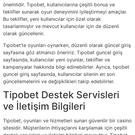
önemlidir. Tıpobet, kullanıcılarına çeşitli bonus ve
teklifler sunarak oyun deneyimini iyileştirmeyi amaçlar.
Bu teklifler, yeni kullanıcılar için özel olarak
tasarlanmıştır ve mevcut kullanıcılar için de düzenli
olarak güncellenir.
Tıpobet’te oyunları oynarken, düzenli olarak güncel giriş
sayfasına göz atmanızı öneririz. Tıpobet guncel giriş
sayfasında, kullanıcılar yeni oyunlar, teklifler ve
kampanyalar hakkında bilgi edinebilirler. Ayrıca, tıpobet
guncel giriş sayfasında, kullanıcılar sitenin en son
güncellemelerini ve değişiklikleri takip edebilirler.
Tipobet Destek Servisleri
ve İletişim Bilgileri
Tipobet, oyunları ve hizmetleri sunan güvenilir bir casino
sitesidir. Müşterilerin ihtiyaçlarını karşılamak için çeşitli
destek servisleri ve iletişim bilgileri mevcuttur. Tipobet