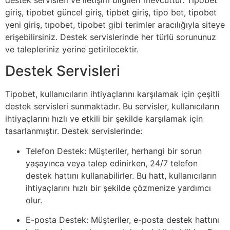
giriş, tipobet güncel giriş, tipbet giriş, tipo bet, tipobet
yeni giriş, tıpobet, tipobet gibi terimler aracılığıyla siteye
erişebilirsiniz. Destek servislerinde her türlü sorununuz
ve talepleriniz yerine getirilecektir.
Destek Servisleri
Tipobet, kullanıcıların ihtiyaçlarını karşılamak için çeşitli
destek servisleri sunmaktadır. Bu servisler, kullanıcıların
ihtiyaçlarını hızlı ve etkili bir şekilde karşılamak için
tasarlanmıştır. Destek servislerinde:
Telefon Destek: Müşteriler, herhangi bir sorun
yaşayınca veya talep edinirken, 24/7 telefon
destek hattını kullanabilirler. Bu hatt, kullanıcıların
ihtiyaçlarını hızlı bir şekilde çözmenize yardımcı
olur.
E-posta Destek: Müşteriler, e-posta destek hattını