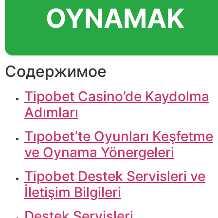
OYNAMAK
Содержимое
Tipobet Casino’de Kaydolma
Adımları
Tıpobet’te Oyunları Keşfetme
ve Oynama Yönergeleri
Tipobet Destek Servisleri ve
İletişim Bilgileri
Destek Servisleri