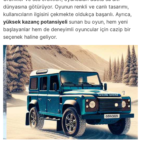
dünyasına götürüyor. Oyunun renkli ve canlı tasarımı,
kullanıcıların ilgisini çekmekte oldukça başarılı. Ayrıca,
yüksek kazanç potansiyeli
sunan bu oyun, hem yeni
başlayanlar hem de deneyimli oyuncular için cazip bir
seçenek haline geliyor.