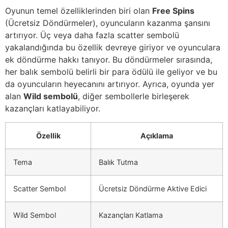
Oyunun temel özelliklerinden biri olan
Free Spins
(Ücretsiz Döndürmeler), oyuncuların kazanma şansını
artırıyor. Üç veya daha fazla scatter sembolü
yakalandığında bu özellik devreye giriyor ve oyunculara
ek döndürme hakkı tanıyor. Bu döndürmeler sırasında,
her balık sembolü belirli bir para ödülü ile geliyor ve bu
da oyuncuların heyecanını artırıyor. Ayrıca, oyunda yer
alan
Wild sembolü
, diğer sembollerle birleşerek
kazançları katlayabiliyor.
Özellik
Açıklama
Tema
Balık Tutma
Scatter Sembol
Ücretsiz Döndürme Aktive Edici
Wild Sembol
Kazançları Katlama