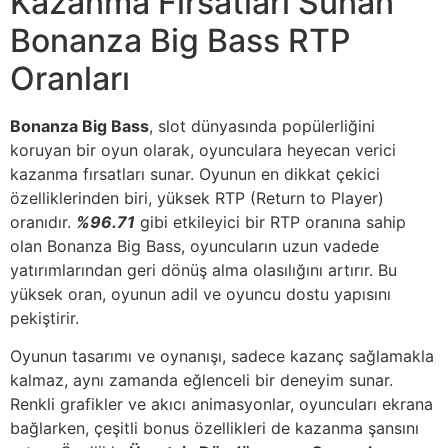
Kazanma Fırsatları Sunan
Bonanza Big Bass RTP
Oranları
Bonanza Big Bass
, slot dünyasında popülerliğini
koruyan bir oyun olarak, oyunculara heyecan verici
kazanma fırsatları sunar. Oyunun en dikkat çekici
özelliklerinden biri, yüksek RTP (Return to Player)
oranıdır.
%96.71
gibi etkileyici bir RTP oranına sahip
olan Bonanza Big Bass, oyuncuların uzun vadede
yatırımlarından geri dönüş alma olasılığını artırır. Bu
yüksek oran, oyunun adil ve oyuncu dostu yapısını
pekiştirir.
Oyunun tasarımı ve oynanışı, sadece kazanç sağlamakla
kalmaz, aynı zamanda eğlenceli bir deneyim sunar.
Renkli grafikler ve akıcı animasyonlar, oyuncuları ekrana
bağlarken, çeşitli bonus özellikleri de kazanma şansını