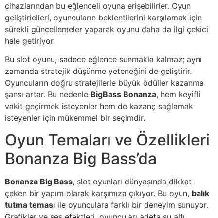
cihazlarından bu eğlenceli oyuna erişebilirler. Oyun
geliştiricileri, oyuncuların beklentilerini karşılamak için
sürekli güncellemeler yaparak oyunu daha da ilgi çekici
hale getiriyor.
Bu slot oyunu, sadece eğlence sunmakla kalmaz; aynı
zamanda stratejik düşünme yeteneğini de geliştirir.
Oyuncuların doğru stratejilerle büyük ödüller kazanma
şansı artar. Bu nedenle
BigBass Bonanza
, hem keyifli
vakit geçirmek isteyenler hem de kazanç sağlamak
isteyenler için mükemmel bir seçimdir.
Oyun Temaları ve Özellikleri
Bonanza Big Bass’da
Bonanza Big Bass
, slot oyunları dünyasında dikkat
çeken bir yapım olarak karşımıza çıkıyor. Bu oyun,
balık
tutma teması
ile oyunculara farklı bir deneyim sunuyor.
Grafikler ve ses efektleri, oyuncuları adeta su altı