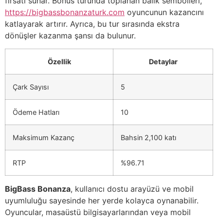
fırsatı sunar. Bonus turunda toplanan balık sembolleri,
https://bigbassbonanzaturk.com
oyuncunun kazancını
katlayarak artırır. Ayrıca, bu tur sırasında ekstra
dönüşler kazanma şansı da bulunur.
Özellik
Detaylar
Çark Sayısı
5
Ödeme Hatları
10
Maksimum Kazanç
Bahsin 2,100 katı
RTP
%96.71
BigBass Bonanza
, kullanıcı dostu arayüzü ve mobil
uyumluluğu sayesinde her yerde kolayca oynanabilir.
Oyuncular, masaüstü bilgisayarlarından veya mobil