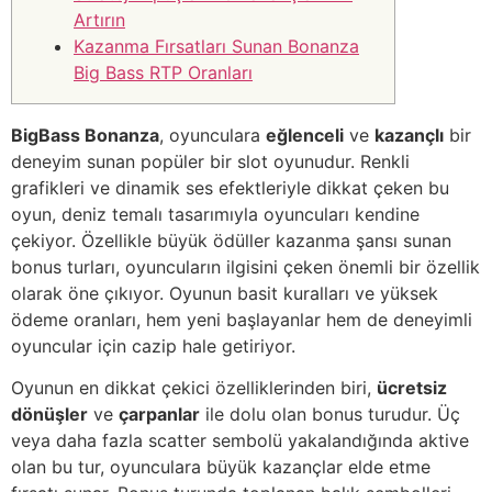
Artırın
Kazanma Fırsatları Sunan Bonanza
Big Bass RTP Oranları
BigBass Bonanza
, oyunculara
eğlenceli
ve
kazançlı
bir
deneyim sunan popüler bir slot oyunudur. Renkli
grafikleri ve dinamik ses efektleriyle dikkat çeken bu
oyun, deniz temalı tasarımıyla oyuncuları kendine
çekiyor. Özellikle büyük ödüller kazanma şansı sunan
bonus turları, oyuncuların ilgisini çeken önemli bir özellik
olarak öne çıkıyor. Oyunun basit kuralları ve yüksek
ödeme oranları, hem yeni başlayanlar hem de deneyimli
oyuncular için cazip hale getiriyor.
Oyunun en dikkat çekici özelliklerinden biri,
ücretsiz
dönüşler
ve
çarpanlar
ile dolu olan bonus turudur. Üç
veya daha fazla scatter sembolü yakalandığında aktive
olan bu tur, oyunculara büyük kazançlar elde etme